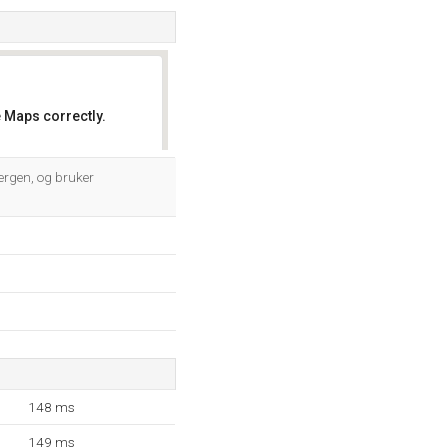
 Maps correctly.
OK
ergen, og bruker
148 ms
149 ms