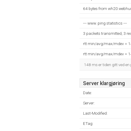
64 bytes from wh20.webhus
--- www. ping statistics ---
3 packets transmitted, 3 r
rtt min/avg/max/mdev = 
rtt min/avg/max/mdev = 
148 ms er tiden gitt ved en 
Server klargjøring
Date:
Server:
Last-Modified:
ETag: