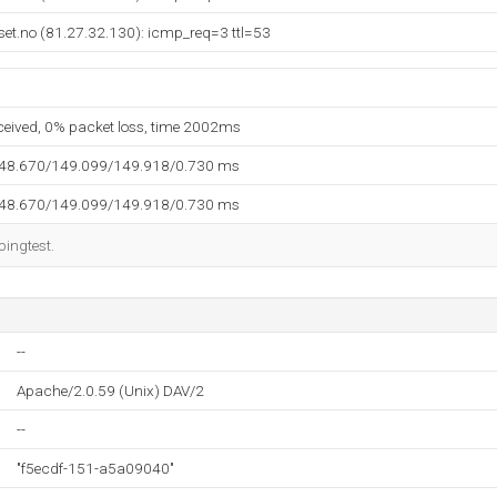
et.no (81.27.32.130): icmp_req=3 ttl=53
eceived, 0% packet loss, time 2002ms
148.670/149.099/149.918/0.730 ms
148.670/149.099/149.918/0.730 ms
pingtest.
--
Apache/2.0.59 (Unix) DAV/2
--
"f5ecdf-151-a5a09040"