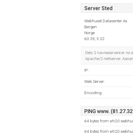
Server Sted
Webhuset Datasenter As
Bergen
Norge
60.39, 5.32
Dets 2 navneservere er
ns.d
Apache/2 nettserver. Aasan
IP:
Web Server:
Encoding:
PING www. (81.27.32.
64 bytes from wh20.webhus
64 bytes from wh20.webhus