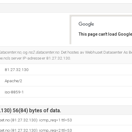
This page can't load Google
Do you own this website?
atacenter.no
, og
ns2.datacenter.no
. Det hostes av Webhuset Datasenter As B
e.no's server IP-adresse er 81.27.32.130.
81.27.32.130
Apache/2
iso-8859-1
130) 56(84) bytes of data.
et.no (81.27.32.130): icmp_req=1 ttl=53
et.no (81.27.32.130): icmp_req=2 ttl=53