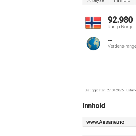
Analyse
Innhold
92.980
Rang i Norge
--
Verdens-range
Sist oppdatert: 27.04.2026 . Estim
Innhold
www.Aasane.no