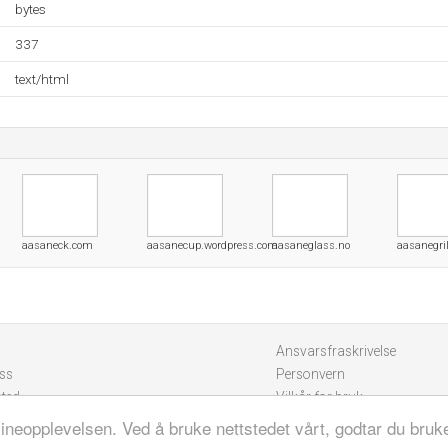
bytes
337
text/html
aasaneck.com
aasanecup.wordpress.com
aasaneglass.no
aasanegril
Ansvarsfraskrivelse
ss
Personvern
sted
Vilkår for bruk
lineopplevelsen. Ved å bruke nettstedet vårt, godtar du bruk