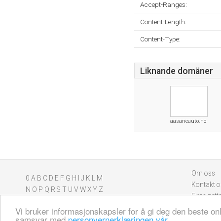
Accept-Ranges:
Content-Length:
Content-Type:
Liknande domäner
aasaneauto.no
Om oss
0
A
B
C
D
E
F
G
H
I
J
K
L
M
Kontakt o
N
O
P
Q
R
S
T
U
V
W
X
Y
Z
Fjern nett
Vi bruker informasjonskapsler for å gi deg den beste on
samsvar med
personvernerklæringen vår