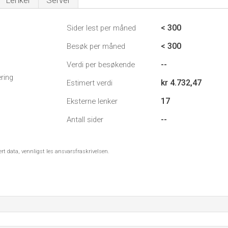
Lenker
Server
< 300
Sider lest per måned
< 300
Besøk per måned
--
Verdi per besøkende
ring
kr 4.732,47
Estimert verdi
17
Eksterne lenker
--
Antall sider
ert data, vennligst les ansvarsfraskrivelsen.