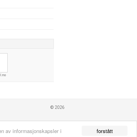
l.no
© 2026
forstått
en av informasjonskapsler i