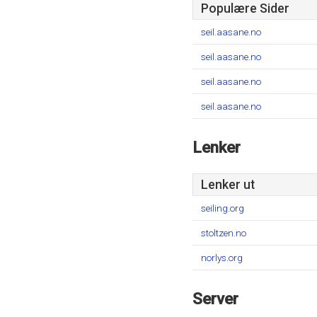
Populære Sider
seil.aasane.no
seil.aasane.no
seil.aasane.no
seil.aasane.no
Lenker
Lenker ut
seiling.org
stoltzen.no
norlys.org
Server