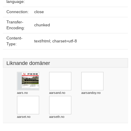
language:
Connection:
close
Transfer-
chunked
Encoding:
Content-
text/html; charset=utf-8
Type:
Liknande domäner
aars.no
aarsand.no
aarsandoy.no
aarset.no
aarseth.no