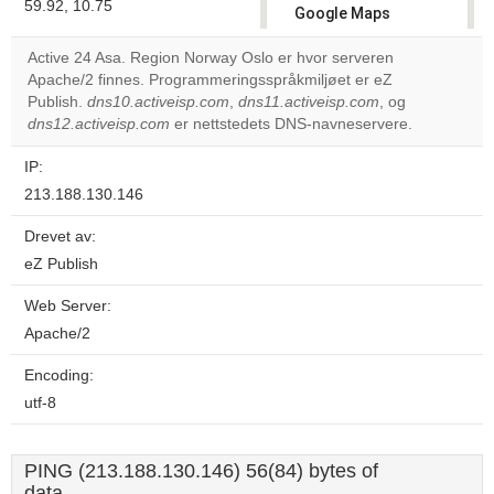
59.92, 10.75
Google Maps
correctly.
Active 24 Asa. Region Norway Oslo er hvor serveren
Apache/2 finnes. Programmeringsspråkmiljøet er eZ
Do you
OK
Publish.
dns10.activeisp.com
,
dns11.activeisp.com
own this
, og
website?
dns12.activeisp.com
er nettstedets DNS-navneservere.
IP:
213.188.130.146
Drevet av:
eZ Publish
Web Server:
Apache/2
Encoding:
utf-8
PING (213.188.130.146) 56(84) bytes of
data.