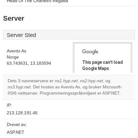
Head Of The Charles® Regatta
Server
Server Sted
Avento As
Norge
This page can't load
63.743631, 13.183594
Google Maps
correctly.
Dets 3 navneservere er
ns1.hyp.net
,
ns2.hyp.net
, og
ns3.hyp.net
. Det hostes av Avento As, og bruker Microsoft-
Do you
OK
IIS/6 nettserver. Programmeringsspråkmiljøet er ASP.NET.
own this
website?
IP:
213.128.191.46
Drevet av:
ASP.NET