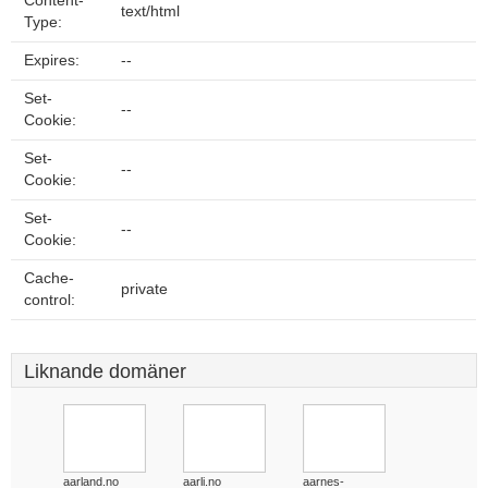
Content-
text/html
Type:
Expires:
--
Set-
--
Cookie:
Set-
--
Cookie:
Set-
--
Cookie:
Cache-
private
control:
Liknande domäner
aarland.no
aarli.no
aarnes-