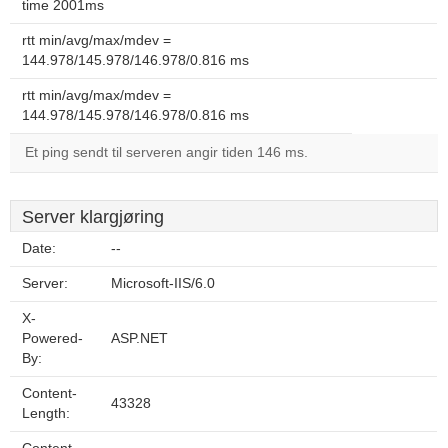
time 2001ms
rtt min/avg/max/mdev =
144.978/145.978/146.978/0.816 ms
rtt min/avg/max/mdev =
144.978/145.978/146.978/0.816 ms
Et ping sendt til serveren angir tiden 146 ms.
Server klargjøring
Date:
--
Server:
Microsoft-IIS/6.0
X-
Powered-
ASP.NET
By:
Content-
43328
Length: