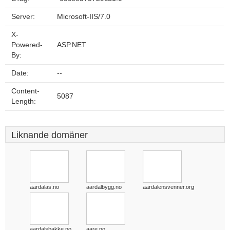
Server:
Microsoft-IIS/7.0
X-
Powered-
ASP.NET
By:
Date:
--
Content-
5087
Length:
Liknande domäner
aardalas.no
aardalbygg.no
aardalensvenner.org
aardalsbakke.no
aare.no