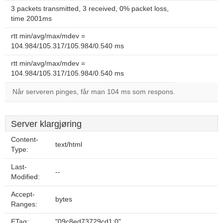
3 packets transmitted, 3 received, 0% packet loss,
time 2001ms
rtt min/avg/max/mdev =
104.984/105.317/105.984/0.540 ms
rtt min/avg/max/mdev =
104.984/105.317/105.984/0.540 ms
Når serveren pinges, får man 104 ms som respons.
Server klargjøring
Content-
text/html
Type:
Last-
--
Modified:
Accept-
bytes
Ranges:
ETag:
"09c8ed73729cd1:0"