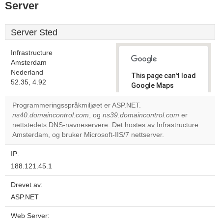
Server
Server Sted
Infrastructure
Amsterdam
Nederland
This page can't load
52.35, 4.92
Google Maps
correctly.
Programmeringsspråkmiljøet er ASP.NET.
ns40.domaincontrol.com
, og
ns39.domaincontrol.com
er
Do you
OK
nettstedets DNS-navneservere. Det hostes av Infrastructure
own this
website?
Amsterdam, og bruker Microsoft-IIS/7 nettserver.
IP:
188.121.45.1
Drevet av:
ASP.NET
Web Server: