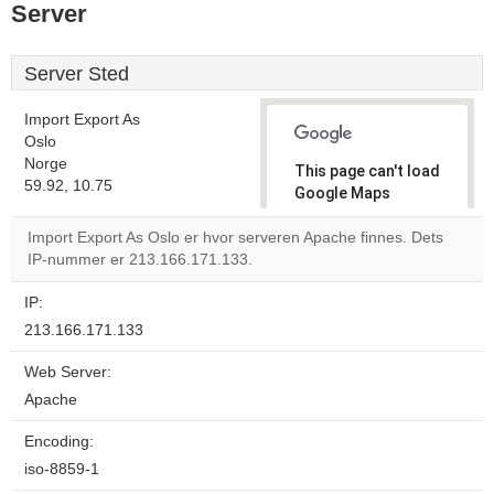
Server
Server Sted
Import Export As
Oslo
Norge
This page can't load
59.92, 10.75
Google Maps
correctly.
Import Export As Oslo er hvor serveren Apache finnes. Dets
IP-nummer er 213.166.171.133.
Do you
OK
own this
website?
IP:
213.166.171.133
Web Server:
Apache
Encoding:
iso-8859-1