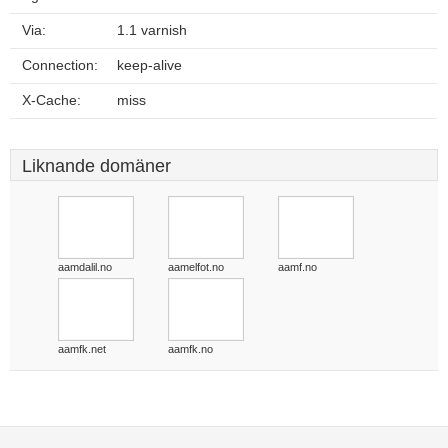
Via:
1.1 varnish
Connection:
keep-alive
X-Cache:
miss
Liknande domäner
aamdalil.no
aamelfot.no
aamf.no
aamfk.net
aamfk.no