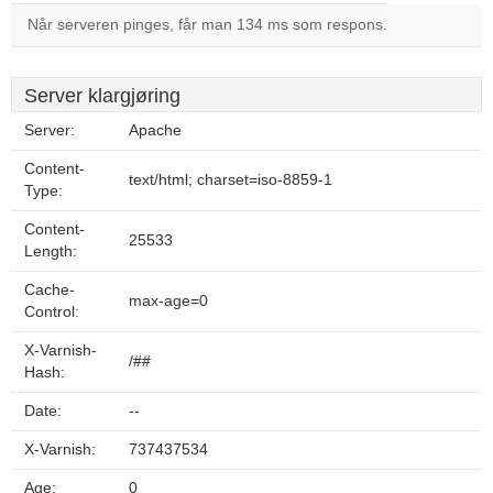
Når serveren pinges, får man 134 ms som respons.
Server klargjøring
Server:
Apache
Content-
text/html; charset=iso-8859-1
Type:
Content-
25533
Length:
Cache-
max-age=0
Control:
X-Varnish-
/##
Hash:
Date:
--
X-Varnish:
737437534
Age:
0