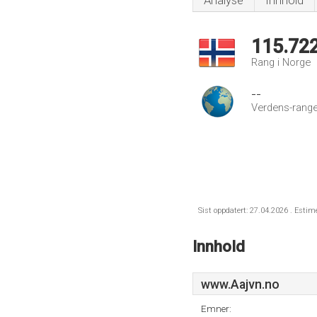
Analyse
Innhold
115.72
Rang i Norge
--
Verdens-range
Sist oppdatert: 27.04.2026 . Estim
Innhold
www.Aajvn.no
Emner: