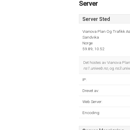
Server
Server Sted
Vianova Plan Og Trafikk A
Sandvika
Norge
59.89, 10.52
Det hostes av Vianova Plan 
ns1.uniweb.no
, og
ns3.uni
IP:
Drevet av:
Web Server:
Encoding: