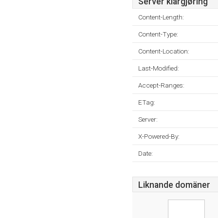
Server klargjøring
Content-Length:
Content-Type:
Content-Location:
Last-Modified:
Accept-Ranges:
ETag:
Server:
X-Powered-By:
Date:
Liknande domäner