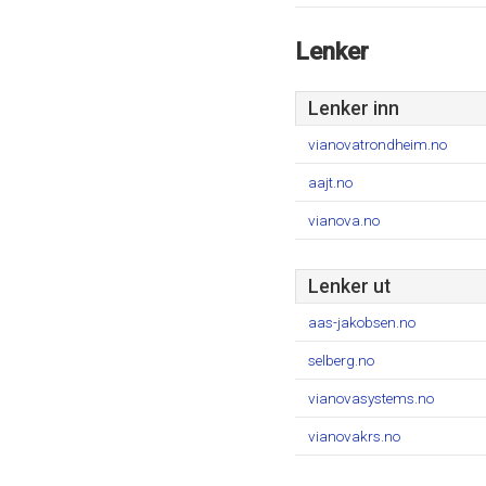
Lenker
Lenker inn
vianovatrondheim.no
aajt.no
vianova.no
Lenker ut
aas-jakobsen.no
selberg.no
vianovasystems.no
vianovakrs.no