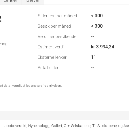
Lenker
Server
< 300
Sider lest per måned
2
< 300
Besøk per måned
--
Verdi per besøkende
ring
kr 3.994,24
Estimert verdi
11
Eksterne lenker
--
Antall sider
ert data, vennligst les ansvarsfraskrivelsen.
Jobboversikt, Nyhetsblogg, Galleri, Om Selskapene, Til Selskapene, og Aa