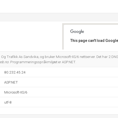
s
This page can't load Google
Do you own this website?
Og Trafikk As Sandvika, og bruker Microsoft-IIS/6 nettserver. Det har 2 DNS
web.no
. Programmeringsspråkmiljøet er ASP.NET.
80.232.45.24
ASP.NET
Microsoft-IIS/6
utf-8