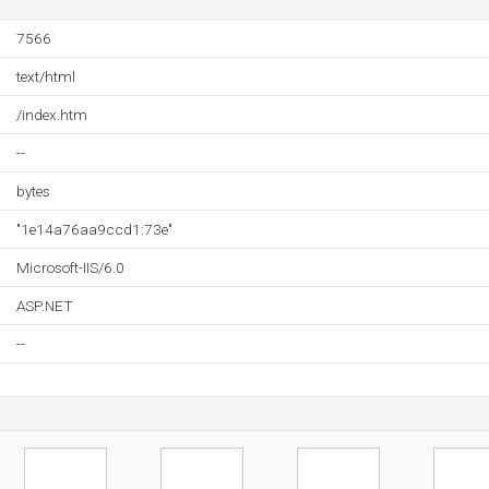
7566
text/html
/index.htm
--
bytes
"1e14a76aa9ccd1:73e"
Microsoft-IIS/6.0
ASP.NET
--