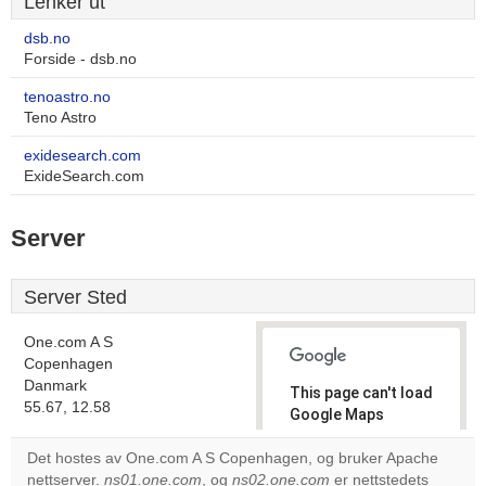
Lenker ut
dsb.no
Forside - dsb.no
tenoastro.no
Teno Astro
exidesearch.com
ExideSearch.com
Server
Server Sted
One.com A S
Copenhagen
Danmark
This page can't load
55.67, 12.58
Google Maps
correctly.
Det hostes av One.com A S Copenhagen, og bruker Apache
nettserver.
ns01.one.com
, og
ns02.one.com
er nettstedets
Do you