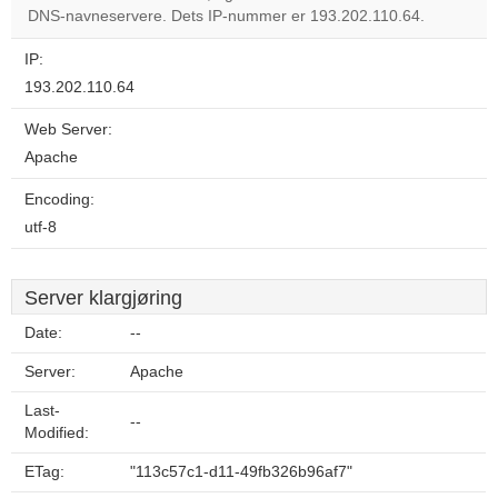
OK
DNS-navneservere. Dets IP-nummer er 193.202.110.64.
own this
website?
IP:
193.202.110.64
Web Server:
Apache
Encoding:
utf-8
Server klargjøring
Date:
--
Server:
Apache
Last-
--
Modified:
ETag:
"113c57c1-d11-49fb326b96af7"