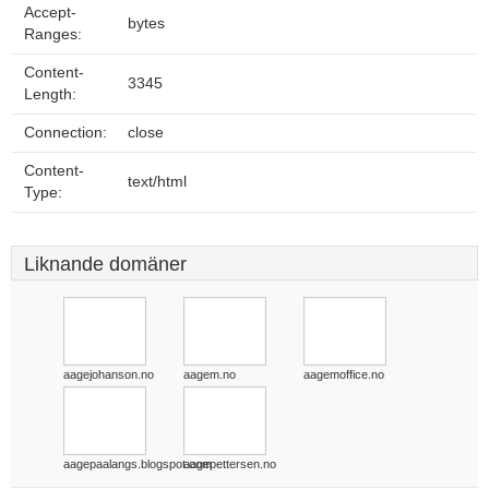
Accept-
bytes
Ranges:
Content-
3345
Length:
Connection:
close
Content-
text/html
Type:
Liknande domäner
aagejohanson.no
aagem.no
aagemoffice.no
aagepaalangs.blogspot.com
aagepettersen.no