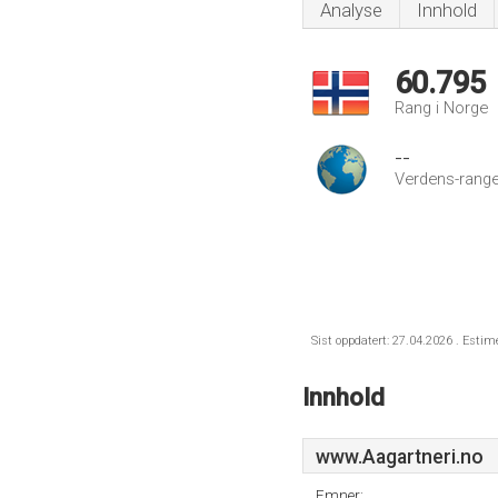
Analyse
Innhold
60.795
Rang i Norge
--
Verdens-range
Sist oppdatert: 27.04.2026 . Estim
Innhold
www.Aagartneri.no
Emner: