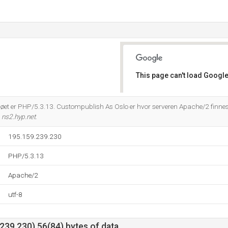
This page can't load Google
Do you own this website?
t er PHP/5.3.13. Custompublish As Oslo er hvor serveren Apache/2 finnes.
g
ns2.hyp.net
.
195.159.239.230
PHP/5.3.13
Apache/2
utf-8
39.230) 56(84) bytes of data.