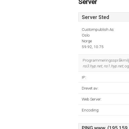
Server
Server Sted
Custompublish As
Oslo
Norge
59.92, 10.75
Programmeringsspråkmiljøe
ns3.hyp.net
,
ns1.hyp.net
, o
IP:
Drevet av:
Web Server:
Encoding:
PING www. (195.159.2