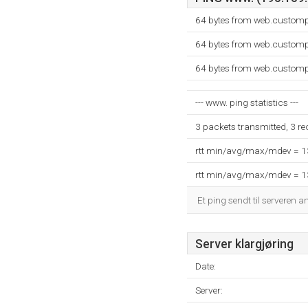
64 bytes from web.customp
64 bytes from web.customp
64 bytes from web.customp
--- www. ping statistics ---
3 packets transmitted, 3 r
rtt min/avg/max/mdev = 
rtt min/avg/max/mdev = 
Et ping sendt til serveren a
Server klargjøring
Date:
Server: