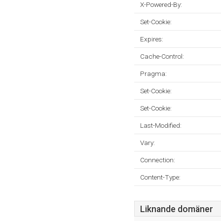
X-Powered-By:
Set-Cookie:
Expires:
Cache-Control:
Pragma:
Set-Cookie:
Set-Cookie:
Last-Modified:
Vary:
Connection:
Content-Type:
Liknande domäner