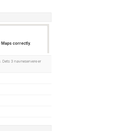
 Maps correctly.
OK
 Dets 3 navneservere er