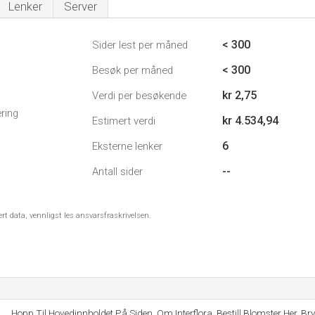
Lenker
Server
< 300
Sider lest per måned
< 300
Besøk per måned
kr 2,75
Verdi per besøkende
ring
kr 4.534,94
Estimert verdi
6
Eksterne lenker
--
Antall sider
ert data, vennligst les ansvarsfraskrivelsen.
Hopp Til Hovedinnholdet På Siden, Om Interflora, Bestill Blomster Her, Bry