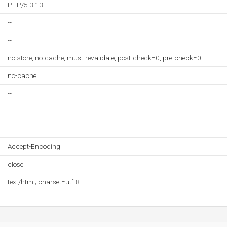
PHP/5.3.13
--
--
no-store, no-cache, must-revalidate, post-check=0, pre-check=0
no-cache
--
--
--
Accept-Encoding
close
text/html; charset=utf-8