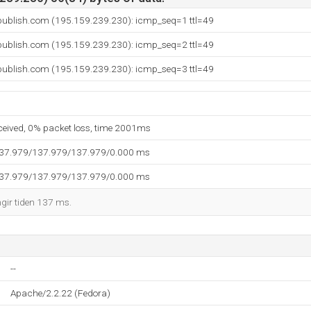
ublish.com (195.159.239.230): icmp_seq=1 ttl=49
ublish.com (195.159.239.230): icmp_seq=2 ttl=49
ublish.com (195.159.239.230): icmp_seq=3 ttl=49
eceived, 0% packet loss, time 2001ms
137.979/137.979/137.979/0.000 ms
137.979/137.979/137.979/0.000 ms
ngir tiden 137 ms.
--
Apache/2.2.22 (Fedora)