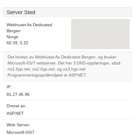
Server Sted
Webhuset As Dedicated
Bergen
Norge
This page can't load
60.39, 5.32
Google Maps
correctly.
Det hostes av Webhuset As Dedicated Bergen, og bruker
Microsoft-IIS/7 nettserver. Det har 3 DNS-oppføringer, altså
Do you
OK
ns1.hyp.net
,
ns2.hyp.net
, og
ns3.hyp.net
own this
.
website?
Programmeringsspråkmiljøet er ASP.NET.
IP:
81.27.46.96
Drevet av:
ASP.NET
Web Server:
Microsoft-IIS/7