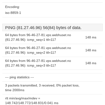
Encoding:
iso-8859-1
PING (81.27.46.96) 56(84) bytes of data.
64 bytes from 96-46-27-81.vps.webhuset.no
148 ms
(81.27.46.96): icmp_seq=1 ttl=117
64 bytes from 96-46-27-81.vps.webhuset.no
148 ms
(81.27.46.96): icmp_seq=2 ttl=117
64 bytes from 96-46-27-81.vps.webhuset.no
148 ms
(81.27.46.96): icmp_seq=3 ttl=117
--- ping statistics ---
3 packets transmitted, 3 received, 0% packet loss,
time 2000ms
rtt min/avg/max/mdev =
148.742/148.772/148.831/0.041 ms