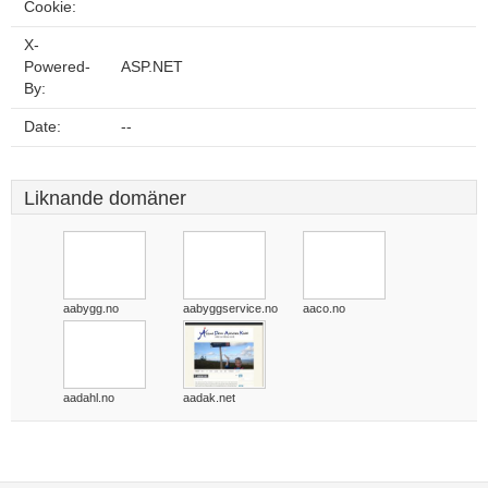
Cookie:
X-
Powered-
ASP.NET
By:
Date:
--
Liknande domäner
aabygg.no
aabyggservice.no
aaco.no
aadahl.no
aadak.net