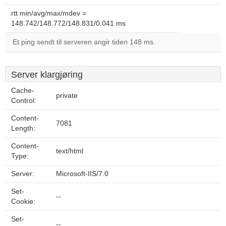
rtt min/avg/max/mdev =
148.742/148.772/148.831/0.041 ms
Et ping sendt til serveren angir tiden 148 ms.
Server klargjøring
Cache-
private
Control:
Content-
7081
Length:
Content-
text/html
Type:
Server:
Microsoft-IIS/7.0
Set-
--
Cookie:
Set-
--