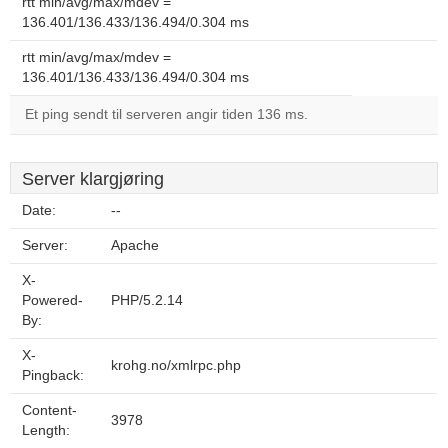
rtt min/avg/max/mdev =
136.401/136.433/136.494/0.304 ms
rtt min/avg/max/mdev =
136.401/136.433/136.494/0.304 ms
Et ping sendt til serveren angir tiden 136 ms.
Server klargjøring
Date:
--
Server:
Apache
X-
Powered-
PHP/5.2.14
By:
X-
krohg.no/xmlrpc.php
Pingback:
Content-
3978
Length: