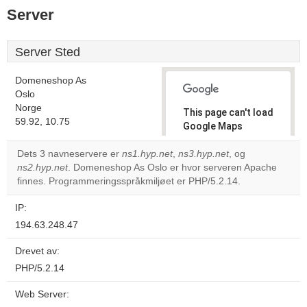
Server
Server Sted
Domeneshop As
Oslo
Norge
This page can't load
59.92, 10.75
Google Maps
correctly.
Dets 3 navneservere er
ns1.hyp.net
,
ns3.hyp.net
, og
ns2.hyp.net
. Domeneshop As Oslo er hvor serveren Apache
Do you
OK
finnes. Programmeringsspråkmiljøet er PHP/5.2.14.
own this
website?
IP:
194.63.248.47
Drevet av:
PHP/5.2.14
Web Server: