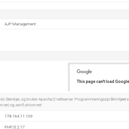
AJP Management
This page can't load Google
Do you own this website?
 As Steinkjer, og bruker Apache/2 nettserver. Programmeringsspråkmiljøet e
n.net
, og
sec9.sircon.net
.
178.164.11.109
PHP/5.2.17