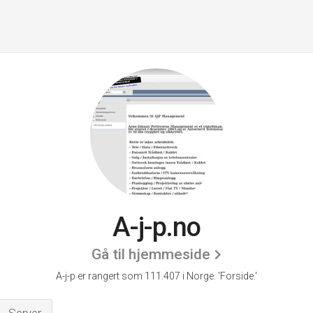
A-j-p.no
Gå til hjemmeside
A-j-p er rangert som 111.407 i Norge.
'Forside.'