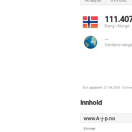
Analyse
Innhold
111.40
Rang i Norge
--
Verdens-range
Sist oppdatert: 27.04.2026 . Estim
Innhold
www.A-j-p.no
Emner: