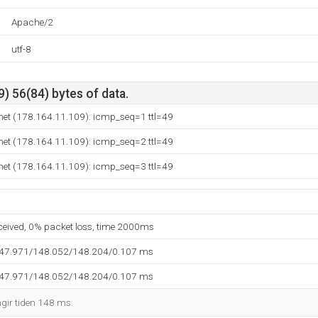
Apache/2
utf-8
) 56(84) bytes of data.
net (178.164.11.109): icmp_seq=1 ttl=49
net (178.164.11.109): icmp_seq=2 ttl=49
net (178.164.11.109): icmp_seq=3 ttl=49
eceived, 0% packet loss, time 2000ms
147.971/148.052/148.204/0.107 ms
147.971/148.052/148.204/0.107 ms
ngir tiden 148 ms.