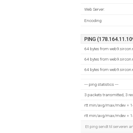
Web Server:
Encoding:
PING (178.164.11.109
64 bytes from web9.sircon.
64 bytes from web9.sircon.
64 bytes from web9.sircon.
--- ping statistics ---
3 packets transmitted, 3 r
rtt min/avg/max/mdev = 
rtt min/avg/max/mdev = 
Et ping sendt til serveren a