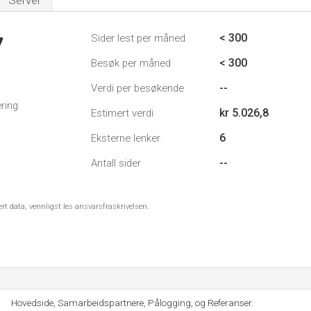
Server
< 300
Sider lest per måned
7
< 300
Besøk per måned
--
Verdi per besøkende
ring
kr 5.026,8
Estimert verdi
6
Eksterne lenker
--
Antall sider
ert data, vennligst les ansvarsfraskrivelsen.
Hovedside, Samarbeidspartnere, Pålogging, og Referanser.