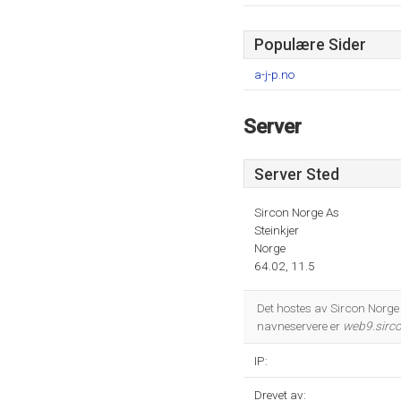
Populære Sider
a-j-p.no
Server
Server Sted
Sircon Norge As
Steinkjer
Norge
64.02, 11.5
Det hostes av Sircon Norge
navneservere er
web9.sirco
IP:
Drevet av: