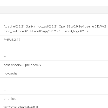
--
Apache/2.2.21 (Unix) mod_ssl/2.2.21 OpenSSL/0.9.8e-fips-rhel5 DAV/
mod_bwlimited/1.4 FrontPage/5.0.2.2635 mod_fcgid/2.3.6
PHP/5.2.17
--
--
post-check=0, pre-check=0
no-cache
--
--
chunked
text/html; charset=utf-8