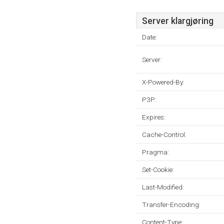
Server klargjøring
Date:
Server:
X-Powered-By:
P3P:
Expires:
Cache-Control:
Pragma:
Set-Cookie:
Last-Modified:
Transfer-Encoding:
Content-Type: