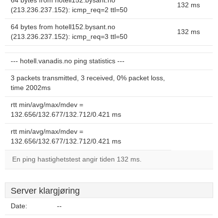
64 bytes from hotell152.bysant.no
132 ms
(213.236.237.152): icmp_req=2 ttl=50
64 bytes from hotell152.bysant.no
132 ms
(213.236.237.152): icmp_req=3 ttl=50
--- hotell.vanadis.no ping statistics ---
3 packets transmitted, 3 received, 0% packet loss,
time 2002ms
rtt min/avg/max/mdev =
132.656/132.677/132.712/0.421 ms
rtt min/avg/max/mdev =
132.656/132.677/132.712/0.421 ms
En ping hastighetstest angir tiden 132 ms.
Server klargjøring
Date:
--