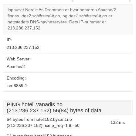
correctly.
Isphuset Nordic As Drammen er hvor serveren Apache/2
finnes.
dns2.schibsted-it.no
, og
dns1.schibsted-it.no
er
Do you
OK
nettstedets DNS-navneservere. Dets IP-nummer er
own this
website?
213.236.237.152.
IP:
213.236.237.152
Web Server:
Apache/2
Encoding:
iso-8859-1
PING hotell.vanadis.no
(213.236.237.152) 56(84) bytes of data.
64 bytes from hotell152.bysant.no
132 ms
(213.236.237.152): icmp_req=1 ttl=50