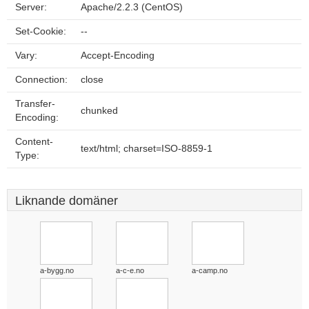
Server:
Apache/2.2.3 (CentOS)
Set-Cookie:
--
Vary:
Accept-Encoding
Connection:
close
Transfer-
chunked
Encoding:
Content-
text/html; charset=ISO-8859-1
Type:
Liknande domäner
a-bygg.no
a-c-e.no
a-camp.no