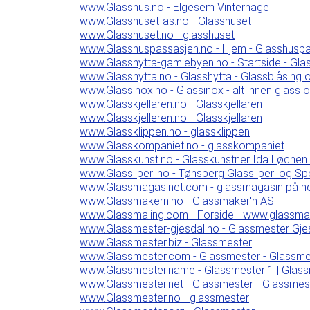
www.Glasshus.no - Elgesem Vinterhage
www.Glasshuset-as.no - Glasshuset
www.Glasshuset.no - glasshuset
www.Glasshuspassasjen.no - Hjem - Glasshusp
www.Glasshytta-gamlebyen.no - Startside - Glas
www.Glasshytta.no - Glasshytta - Glassblåsing 
www.Glassinox.no - Glassinox - alt innen glass og
www.Glasskjellaren.no - Glasskjellaren
www.Glasskjelleren.no - Glasskjellaren
www.Glassklippen.no - glassklippen
www.Glasskompaniet.no - glasskompaniet
www.Glasskunst.no - Glasskunstner Ida Løchen 
www.Glassliperi.no - Tønsberg Glassliperi og Spe
www.Glassmagasinet.com - glassmagasin på nett
www.Glassmakern.no - Glassmaker'n AS
www.Glassmaling.com - Forside - www.glassma
www.Glassmester-gjesdal.no - Glassmester Gje
www.Glassmester.biz - Glassmester
www.Glassmester.com - Glassmester - Glassme
www.Glassmester.name - Glassmester 1 | Glas
www.Glassmester.net - Glassmester - Glassmes
www.Glassmester.no - glassmester