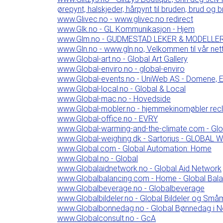
ørepynt, halskjeder, hårpynt til bruden, brud og 
www.Glivec.no - www.glivec.no redirect
www.Glk.no - GL Kommunikasjon - Hjem
www.Glm.no - GUDMESTAD LEKER & MODELLE
www.Gln.no - www.gln.no, Velkommen til vår net
www.Global-art.no - Global Art Gallery
www.Global-enviro.no - global-enviro
www.Global-events.no - UniWeb AS - Domene, E
www.Global-local.no - Global & Local
www.Global-mac.no - Hovedside
www.Global-mobler.no - hjemmekinomøbler recli
www.Global-office.no - EVRY
www.Global-warming-and-the-climate.com - Glo
www.Global-weighing.dk - Sartorius - GLOBAL W
www.Global.com - Global Automation: Home
www.Global.no - Global
www.Globalaidnetwork.no - Global Aid Network
www.Globalbalancing.com - Home - Global Bala
www.Globalbeverage.no - Globalbeverage
www.Globalbildeler.no - Global Bildeler og Små
www.Globalbonnedag.no - Global Bønnedag i N
www.Globalconsult.no - GcA