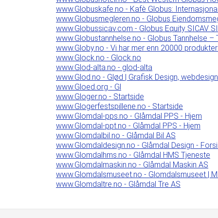
www.Globuskafe.no - Kafè Globus: Internasjona
www.Globusmegleren.no - Globus Eiendomsmeg
www.Globussicav.com - Globus Equity SICAV S
www.Globustannhelse.no - Globus Tannhelse – 
www.Globy.no - Vi har mer enn 20000 produkter å 
www.Glock.no - Glock.no
www.Glod-alta.no - glod-alta
www.Glod.no - Glød | Grafisk Design, webdesig
www.Gloed.org - Gl
www.Gloger.no - Startside
www.Glogerfestspillene.no - Startside
www.Glomdal-pps.no - Glåmdal PPS - Hjem
www.Glomdal-ppt.no - Glåmdal PPS - Hjem
www.Glomdalbil.no - Glåmdal Bil AS
www.Glomdaldesign.no - Glåmdal Design - Fors
www.Glomdalhms.no - Glåmdal HMS Tjeneste
www.Glomdalmaskin.no - Glåmdal Maskin AS
www.Glomdalsmuseet.no - Glomdalsmuseet | Ma
www.Glomdaltre.no - Glåmdal Tre AS