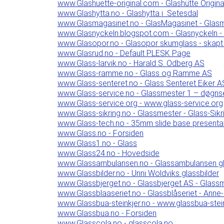
www.Glashuette-original.com - Glashütte Origina
www.Glashytta.no - Glashytta i Setesdal
www.Glasmagasinet.no - GlasMagasinet - Glas
www.Glasnyckeln.blogspot.com - Glasnyckeln -
www.Glasopor.no - Glasopor skumglass - skapt 
www.Glasrud.no - Default PLESK Page
www.Glass-larvik.no - Harald S. Odberg AS
www.Glass-ramme.no - Glass og Ramme AS
www.Glass-senteret.no - Glass Senteret Eiker A
www.Glass-service.no - Glassmester 1 – døgnse
www.Glass-service.org - www.glass-service.org
www.Glass-sikring.no - Glassmester - Glass-Sikr
www.Glass-tech.no - 35mm slide base presenta
www.Glass.no - Forsiden
www.Glass1.no - Glass
www.Glass24.no - Hovedside
www.Glassambulansen.no - Glassambulansen gl
www.Glassbilder.no - Unni Woldviks glassbilder
www.Glassbjerget.no - Glassbjerget AS - Glassmes
www.Glassblaaseriet.no - Glassblåseriet - Anne
www.Glassbua-steinkjer.no - www.glassbua-stein
www.Glassbua.no - Forsiden
www.Glasscola.no - glasscola.no