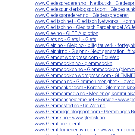
www.Gledesprederen.no - Nettbutikk - Gledesp
www.Gledespunkter.blogspot.com - Gledespunk
www.Gledessprederen.no - Gledessprederen
www.Gleditsch.net - Gleditsch Networks :: Kom
www.Gleditsch.no - Gleditsch Fargehandel ASJe
www.Glee.no - GLEE Audiotion
www.Glefs.no - Glefs | - Glefs
www.Gleip.no - Gleip.no - billig tauverk - fortøynin
www.Gleipnir.no - Gleipnir - Next generation lift
www.Glemdet.wordpress.com - EduWeb
www.Glemmeboka.no - glemmeboka
www.Glemmeboken.no - Glemmeboken (glemme
www.Glemmeboken.wordpress.com - GLEMM
www.Glemmen.no - Glemmen menighet - Hoved
www.Glemmenkor.com - Korene i Glemmen kirk
www.Glemmenmedia.no - Medier og kommunika
www.Glemmenspeiderne.net - Forside - www.g
www.Glemmestad.no - UniWeb.no
www.Glemminge.blogspot.com - Glemminges B
www.Glemsk.no - www.glemsk.no
www.Glemt.no - glemt
www.Glemtdomenenavn.com - www.glemtdom