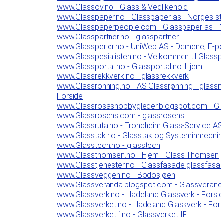
www.Glassov.no - Glass & Vedlikehold
www.Glasspaper.no - Glasspaper as - Norges st
www.Glasspaperpeople.com - Glasspaper as - No
www.Glasspartner.no - glasspartner
www.Glassperler.no - UniWeb AS - Domene, E-p
www.Glasspesialisten.no - Velkommen til Glassp
www.Glassportal.no - Glassportal.no: Hjem
www.Glassrekkverk.no - glassrekkverk
www.Glassronning.no - AS Glassrønning - glassme
Forside
www.Glassrosashobbygleder.blogspot.com - G
www.Glassrosens.com - glassrosens
www.Glassruta.no - Trondheim Glass-Service AS
www.Glasstak.no - Glasstak og Systeminnredni
www.Glasstech.no - glasstech
www.Glassthomsen.no - Hjem - Glass Thomsen
www.Glasstjenester.no - Glassfasade glassfasad
www.Glassveggen.no - Bodosjøen
www.Glassveranda.blogspot.com - Glassveran
www.Glassverk.no - Hadeland Glassverk - Forsi
www.Glassverket.no - Hadeland Glassverk - For
www.Glassverketif.no - Glassverket IF