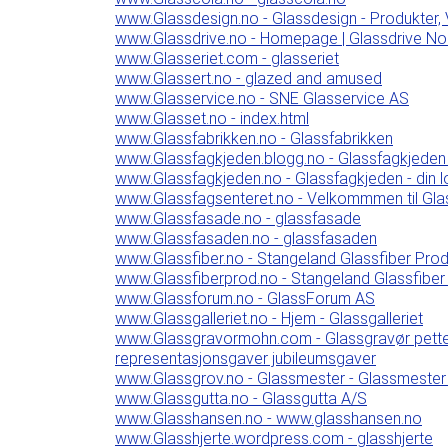
www.Glassdesign.no - Glassdesign - Produkter, V
www.Glassdrive.no - Homepage | Glassdrive No
www.Glasseriet.com - glasseriet
www.Glassert.no - glazed and amused
www.Glasservice.no - SNE Glasservice AS
www.Glasset.no - index.html
www.Glassfabrikken.no - Glassfabrikken
www.Glassfagkjeden.blogg.no - Glassfagkjeden 
www.Glassfagkjeden.no - Glassfagkjeden - din l
www.Glassfagsenteret.no - Velkommmen til Glas
www.Glassfasade.no - glassfasade
www.Glassfasaden.no - glassfasaden
www.Glassfiber.no - Stangeland Glassfiber Prod
www.Glassfiberprod.no - Stangeland Glassfiber
www.Glassforum.no - GlassForum AS
www.Glassgalleriet.no - Hjem - Glassgalleriet
www.Glassgravormohn.com - Glassgravør petter
representasjonsgaver jubileumsgaver
www.Glassgrov.no - Glassmester - Glassmester
www.Glassgutta.no - Glassgutta A/S
www.Glasshansen.no - www.glasshansen.no
www.Glasshjerte.wordpress.com - glasshjerte