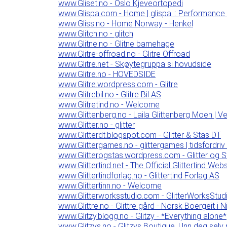
www.Gliset.no - Oslo Kjeveortopedi
www.Glispa.com - Home | glispa :: Performance
www.Gliss.no - Home Norway - Henkel
www.Glitch.no - glitch
www.Glitne.no - Glitne barnehage
www.Glitre-offroad.no - Glitre Offroad
www.Glitre.net - Skøytegruppa si hovudside
www.Glitre.no - HOVEDSIDE
www.Glitre.wordpress.com - Glitre
www.Glitrebil.no - Glitre Bil AS
www.Glitretind.no - Welcome
www.Glittenberg.no - Laila Glittenberg Moen | 
www.Glitter.no - glitter
www.Glitterdt.blogspot.com - Glitter & Stas DT
www.Glittergames.no - glittergames | tidsfordriv
www.Glitterogstas.wordpress.com - Glitter og S
www.Glittertind.net - The Official Glittertind Webs
www.Glittertindforlag.no - Glittertind Forlag AS
www.Glittertinn.no - Welcome
www.Glitterworksstudio.com - GlitterWorksStud
www.Glittre.no - Glittre gård - Norsk Boergeit i N
www.Glitzy.blogg.no - Glitzy - *Everything alone*
www.Glitzys.no - Glitzys Boutique, Unn deg selv 