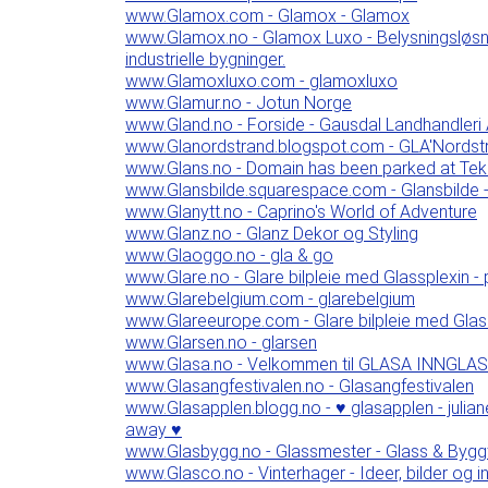
www.Glamox.com - Glamox - Glamox
www.Glamox.no - Glamox Luxo - Belysningsløsning
industrielle bygninger.
www.Glamoxluxo.com - glamoxluxo
www.Glamur.no - Jotun Norge
www.Gland.no - Forside - Gausdal Landhandleri
www.Glanordstrand.blogspot.com - GLA'Nordstr
www.Glans.no - Domain has been parked at Te
www.Glansbilde.squarespace.com - Glansbilde 
www.Glanytt.no - Caprino's World of Adventure
www.Glanz.no - Glanz Dekor og Styling
www.Glaoggo.no - gla & go
www.Glare.no - Glare bilpleie med Glassplexin - 
www.Glarebelgium.com - glarebelgium
www.Glareeurope.com - Glare bilpleie med Glassp
www.Glarsen.no - glarsen
www.Glasa.no - Velkommen til GLASA INNGLA
www.Glasangfestivalen.no - Glasangfestivalen
www.Glasapplen.blogg.no - ♥ glasapplen - juli
away ♥
www.Glasbygg.no - Glassmester - Glass & Bygg
www.Glasco.no - Vinterhager - Ideer, bilder og in