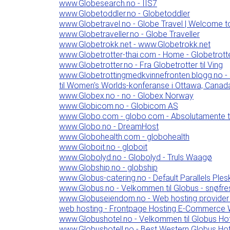
www.Globesearch.no - IIS7
www.Globetoddler.no - Globetoddler
www.Globetravel.no - Globe Travel | Welcome t
www.Globetraveller.no - Globe Traveller
www.Globetrokk.net - www.Globetrokk.net
www.Globetrotter-thai.com - Home - Globetrott
www.Globetrotter.no - Fra Globetrotter til Ving
www.Globetrottingmedkvinnefronten.blogg.no - G
til Women's Worlds-konferanse i Ottawa, Canada fr
www.Globex.no - no - Globex Norway
www.Globicom.no - Globicom AS
www.Globo.com - globo.com - Absolutamente tu
www.Globo.no - DreamHost
www.Globohealth.com - globohealth
www.Globoit.no - globoit
www.Globolyd.no - Globolyd - Truls Waagø
www.Globship.no - globship
www.Globus-catering.no - Default Parallels Ple
www.Globus.no - Velkommen til Globus - snøfres
www.Globuseiendom.no - Web hosting provider -
web hosting - Frontpage Hosting E-Commerce 
www.Globushotel.no - Velkommen til Globus Ho
www.Globushotell.no - Best Western Globus Hot