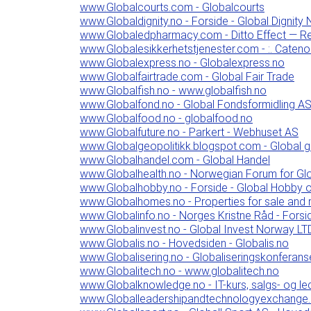
www.Globalcourts.com - Globalcourts
www.Globaldignity.no - Forside - Global Dignity
www.Globaledpharmacy.com - Ditto Effect — Re
www.Globalesikkerhetstjenester.com - :. Cateno
www.Globalexpress.no - Globalexpress.no
www.Globalfairtrade.com - Global Fair Trade
www.Globalfish.no - www.globalfish.no
www.Globalfond.no - Global Fondsformidling A
www.Globalfood.no - globalfood.no
www.Globalfuture.no - Parkert - Webhuset AS
www.Globalgeopolitikk.blogspot.com - Global g
www.Globalhandel.com - Global Handel
www.Globalhealth.no - Norwegian Forum for Gl
www.Globalhobby.no - Forside - Global Hobby 
www.Globalhomes.no - Properties for sale and r
www.Globalinfo.no - Norges Kristne Råd - Forsid
www.Globalinvest.no - Global Invest Norway LT
www.Globalis.no - Hovedsiden - Globalis.no
www.Globalisering.no - Globaliseringskonferans
www.Globalitech.no - www.globalitech.no
www.Globalknowledge.no - IT-kurs, salgs- og l
www.Globalleadershipandtechnologyexchange.