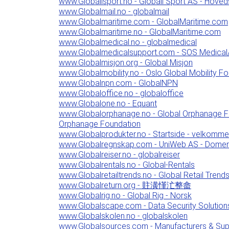
www.Globallsport.no - Globall Sport AS - Hoved
www.Globalmail.no - globalmail
www.Globalmaritime.com - GlobalMaritime.com
www.Globalmaritime.no - GlobalMaritime.com
www.Globalmedical.no - globalmedical
www.Globalmedicalsupport.com - SOS Medica
www.Globalmisjon.org - Global Misjon
www.Globalmobility.no - Oslo Global Mobility F
www.Globalnpn.com - GlobalNPN
www.Globaloffice.no - globaloffice
www.Globalone.no - Equant
www.Globalorphanage.no - Global Orphanage F
Orphanage Foundation
www.Globalprodukter.no - Startside - velkommen
www.Globalregnskap.com - UniWeb AS - Domene
www.Globalreiser.no - globalreiser
www.Globalrentals.no - Global-Rentals
www.Globalretailtrends.no - Global Retail Trend
www.Globalreturn.org - 䝬潢慬汒整畲
www.Globalrig.no - Global Rig - Norsk
www.Globalscape.com - Data Security Solution
www.Globalskolen.no - globalskolen
www.Globalsources.com - Manufacturers & Suppl