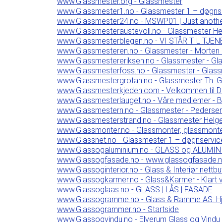
www.Glassmester.org - Glassmester
www.Glassmester1.no - Glassmester 1 – døgnse
www.Glassmester24.no - MSWP01 | Just anothe
www.Glassmesteraustevoll.no - Glassmester Hel
www.Glassmesterblegen.no - VI STÅR TIL TJEN
www.Glassmesteren.no - Glassmester - Morten
www.Glassmestereriksen.no - Glassmester - Gl
www.Glassmesterfoss.no - Glassmester - Glas
www.Glassmestergrotan.no - Glassmester Th. Grø
www.Glassmesterkjeden.com - Velkommen til D
www.Glassmesterlauget.no - Våre medlemer - 
www.Glassmestern.no - Glassmester - Pedersen
www.Glassmesterstrand.no - Glassmester Helge 
www.Glassmonter.no - Glassmonter, glassmonter
www.Glassnet.no - Glassmester 1 – døgnservice
www.Glassogaluminium.no - GLASS og ALUMI
www.Glassogfasade.no - www.glassogfasade.
www.Glassoginterior.no - Glass & Interiør nettbu
www.Glassogkarmer.no - Glass&Karmer - Klart v
www.Glassoglaas.no - GLASS | LÅS | FASADE
www.Glassogramme.no - Glass & Ramme AS: H
www.Glassogrammer.no - Startside
www.Glassogvindu.no - Elverum Glass og Vindu