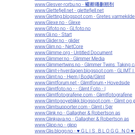
www.Glesver-rorbu.no - 䝌䕓囆删剏剂
www.Glettefjell.net - glettefjell.net
www.Gletting.blogspot.com - Gretes varmekilde
www.Glexe.no - Glexe
www.Glfoto.no - GLfoto.no
www.Gli.no - Start
www.Glider.no - glider
www.Glim.no - NetCore
www.Glimme.org - Untitled Document
www.Glimmer.no - Glimmer Media
www.Glimmertwins.no - Glimmer Twins: Taking c
www.Glimt-i-hverdagen.blogspot.com - GLIMT
www.Glimt.no - Hjem | Bodø/Glimt
www.Glimtforum.net - Glimtforum • Hovedside
www.Glimtfoto.no - - Glimt Foto - |
www.Glimtfotografene.com - Glimtfotografene
www.Glimtogoyeblikk.blogspot.com - Glimt og ø
www.Glimtsupporter.com - Glimt i Sør
www.Glink.no - Gallagher & Robertson as
www.Glinkjava.no - Gallagher & Robertson as
www.Glipp.no - glipp
www.Glis.blogg.no - ♥ G L I S . B L O G G . N O ♥ 