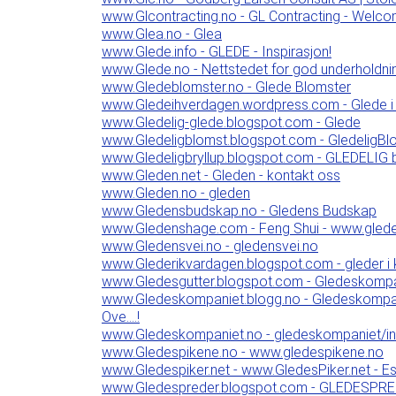
www.Glcontracting.no - GL Contracting - Welco
www.Glea.no - Glea
www.Glede.info - GLEDE - Inspirasjon!
www.Glede.no - Nettstedet for god underholdni
www.Gledeblomster.no - Glede Blomster
www.Gledeihverdagen.wordpress.com - Glede i
www.Gledelig-glede.blogspot.com - Glede
www.Gledeligblomst.blogspot.com - GledeligBl
www.Gledeligbryllup.blogspot.com - GLEDELIG b
www.Gleden.net - Gleden - kontakt oss
www.Gleden.no - gleden
www.Gledensbudskap.no - Gledens Budskap
www.Gledenshage.com - Feng Shui - www.gle
www.Gledensvei.no - gledensvei.no
www.Glederikvardagen.blogspot.com - gleder i
www.Gledesgutter.blogspot.com - Gledeskomp
www.Gledeskompaniet.blogg.no - Gledeskompani
Ove....!
www.Gledeskompaniet.no - gledeskompaniet/i
www.Gledespikene.no - www.gledespikene.no
www.Gledespiker.net - www.GledesPiker.net - Es
www.Gledespreder.blogspot.com - GLEDESPR