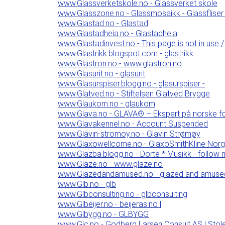
www.Glassverketskole.no - Glassverket skole
www.Glasszone.no - Glassmosaikk - Glassfliser
www.Glastad.no - Glastad
www.Glastadheia.no - Glastadheia
www.Glastadinvest.no - This page is not in use /
www.Glastrikk.blogspot.com - glastrikk
www.Glastron.no - www.glastron.no
www.Glasurit.no - glasurit
www.Glasurspiser.blogg.no - glasurspiser -
www.Glatved.no - Stiftelsen Glatved Brygge
www.Glaukom.no - glaukom
www.Glava.no - GLAVA® – Ekspert på norske fo
www.Glavakennel.no - Account Suspended
www.Glavin-stromoy.no - Glavin Strømøy
www.Glaxowellcome.no - GlaxoSmithKline Norge
www.Glazba.blogg.no - Dorte * Musikk - follow m
www.Glaze.no - www.glaze.no
www.Glazedandamused.no - glazed and amuse
www.Glb.no - glb
www.Glbconsulting.no - glbconsulting
www.Glbeijer.no - beijeras.no |
www.Glbygg.no - GLBYGG
www.Glc.no - Godberg Larsen Consult AS | Stoler o