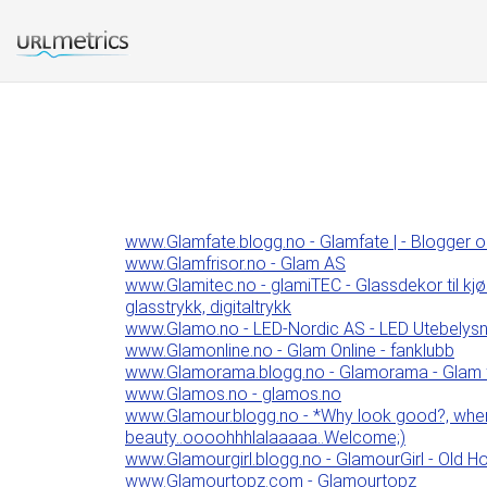
www.Glamfate.blogg.no - Glamfate | - Blogger om h
www.Glamfrisor.no - Glam AS
www.Glamitec.no - glamiTEC - Glassdekor til kjøk
glasstrykk, digitaltrykk
www.Glamo.no - LED-Nordic AS - LED Utebelysnin
www.Glamonline.no - Glam Online - fanklubb
www.Glamorama.blogg.no - Glamorama - Glam f
www.Glamos.no - glamos.no
www.Glamour.blogg.no - *Why look good?, when y
beauty..oooohhhlalaaaaa..Welcome;)
www.Glamourgirl.blogg.no - GlamourGirl - Old Ho
www.Glamourtopz.com - Glamourtopz