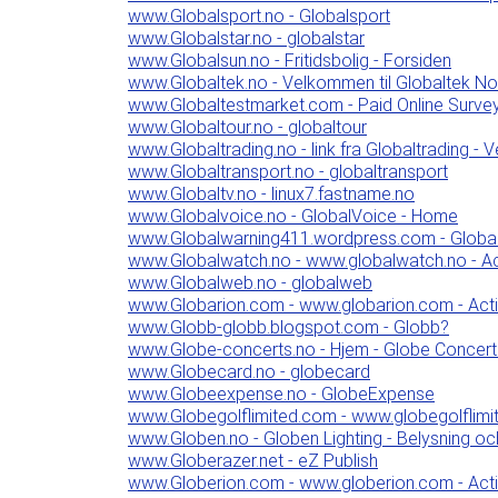
www.Globalsport.no - Globalsport
www.Globalstar.no - globalstar
www.Globalsun.no - Fritidsbolig - Forsiden
www.Globaltek.no - Velkommen til Globaltek N
www.Globaltestmarket.com - Paid Online Survey
www.Globaltour.no - globaltour
www.Globaltrading.no - link fra Globaltrading -
www.Globaltransport.no - globaltransport
www.Globaltv.no - linux7.fastname.no
www.Globalvoice.no - GlobalVoice - Home
www.Globalwarning411.wordpress.com - Global
www.Globalwatch.no - www.globalwatch.no - Ac
www.Globalweb.no - globalweb
www.Globarion.com - www.globarion.com - Act
www.Globb-globb.blogspot.com - Globb?
www.Globe-concerts.no - Hjem - Globe Concert
www.Globecard.no - globecard
www.Globeexpense.no - GlobeExpense
www.Globegolflimited.com - www.globegolflimit
www.Globen.no - Globen Lighting - Belysning o
www.Globerazer.net - eZ Publish
www.Globerion.com - www.globerion.com - Act