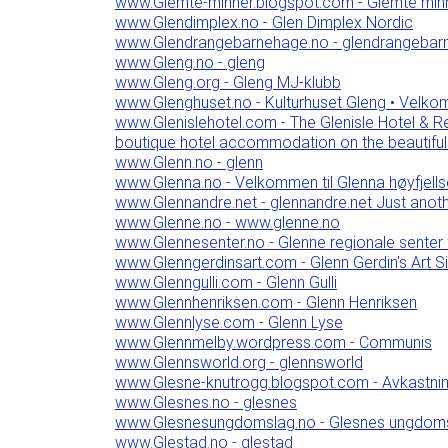
www.Glemte-minner.blogspot.com - Glemte min
www.Glendimplex.no - Glen Dimplex Nordic
www.Glendrangebarnehage.no - glendrangebar
www.Gleng.no - gleng
www.Gleng.org - Gleng MJ-klubb
www.Glenghuset.no - Kulturhuset Gleng • Velko
www.Glenislehotel.com - The Glenisle Hotel & Re
boutique hotel accommodation on the beautiful 
www.Glenn.no - glenn
www.Glenna.no - Velkommen til Glenna høyfjells
www.Glennandre.net - glennandre.net Just anot
www.Glenne.no - www.glenne.no
www.Glennesenter.no - Glenne regionale senter 
www.Glenngerdinsart.com - Glenn Gerdin's Art Si
www.Glenngulli.com - Glenn Gulli
www.Glennhenriksen.com - Glenn Henriksen
www.Glennlyse.com - Glenn Lyse
www.Glennmelby.wordpress.com - Communis
www.Glennsworld.org - glennsworld
www.Glesne-knutrogg.blogspot.com - Avkastni
www.Glesnes.no - glesnes
www.Glesnesungdomslag.no - Glesnes ungdoms
www.Glestad.no - glestad