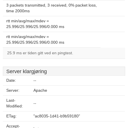
3 packets transmitted, 3 received, 0% packet loss,
time 2000ms
rtt min/avg/max/mdev =
25.996/25.996/25.996/0.000 ms
rtt min/avg/max/mdev =
25.996/25.996/25.996/0.000 ms
25.9 ms er tiden gitt ved en pingtest.
Server klargjøring
Date:
--
Server:
Apache
Last-
--
Modified:
ETag:
"ac8035-1d41-b9b59180"
Accept-