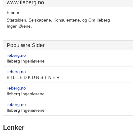
www.Ileberg.no
Emner:
Startsiden, Selskapene, Konsulentene, og Om Ileberg
IngeniØrene.
Populære Sider
ileberg.no
Ileberg Ingeniørene
ileberg.no
B I L L E D K U N S T N E R
ileberg.no
Ileberg Ingeniørene
ileberg.no
Ileberg Ingeniørene
Lenker