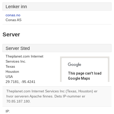
Lenker inn
conas.no
Conas AS
Server
Server Sted
Theplanet.com Internet
Services Inc.
Texas
Houston
This page can't load
USA
Google Maps
29.7181, -95.4241
correctly.
Theplanet.com Internet Services Inc (Texas, Houston) er
Do you
hvor serveren Apache finnes. Dets IP-nummer er
OK
own this
70.85.187.180.
website?
IP: