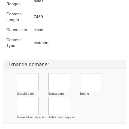
bytes
Ranges:
Content-
7489
Length:
Connection:
close
Content-
text/html
Type:
Liknande domäner
ilebrekke.no
ilectra.com
ilen.no
ilevendelive.blogg.no
ilfabbrotuscany.com