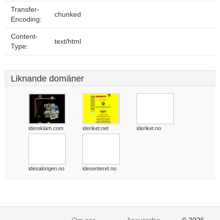
Transfer-
chunked
Encoding:
Content-
text/html
Type:
Liknande domäner
idereklam.com
ideriket.net
ideriket.no
idesalongen.no
idesenteret.no