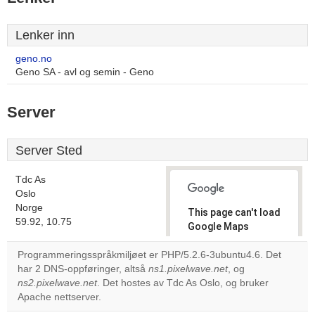
Lenker inn
geno.no
Geno SA - avl og semin - Geno
Server
Server Sted
Tdc As
Oslo
Norge
This page can't load
59.92, 10.75
Google Maps
correctly.
Programmeringsspråkmiljøet er PHP/5.2.6-3ubuntu4.6. Det
har 2 DNS-oppføringer, altså
ns1.pixelwave.net
, og
Do you
OK
ns2.pixelwave.net
. Det hostes av Tdc As Oslo, og bruker
own this
website?
Apache nettserver.