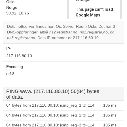
Oslo
Norge
This page can't load
59.92, 10.75
Google Maps
correctly.
Dets nettserver finnes her: Oic Server Room Oslo. Det har 3
DNS-oppføringer, altså
ns2.registrar.no
,
ns1.registrar.no
, og
Do you
OK
ns3.registrar.no
. Dets IP-nummer er 217.116.80.10.
own this
website?
IP:
217.116.80.10
Encoding:
utf-8
PING www. (217.116.80.10) 56(84) bytes
of data.
64 bytes from 217.116.80.10: icmp_req=1 ttl=114
135 ms
64 bytes from 217.116.80.10: icmp_req=2 ttl=114
135 ms
64 bytes from 217.116.80.10: icmp_req=3 ttl=114
135 ms