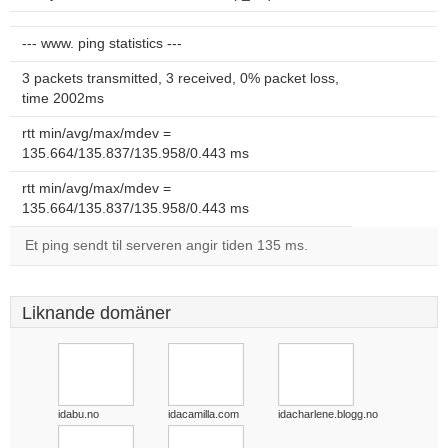
--- www. ping statistics ---
3 packets transmitted, 3 received, 0% packet loss,
time 2002ms
rtt min/avg/max/mdev =
135.664/135.837/135.958/0.443 ms
rtt min/avg/max/mdev =
135.664/135.837/135.958/0.443 ms
Et ping sendt til serveren angir tiden 135 ms.
Liknande domäner
idabu.no
idacamilla.com
idacharlene.blogg.no