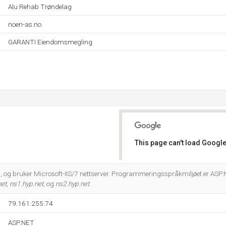
Alu Rehab Trøndelag
noen-as.no
GARANTI Eiendomsmegling
This page can't load Google
Do you own this website?
, og bruker Microsoft-IIS/7 nettserver. Programmeringsspråkmiljøet er ASP.
net
,
ns1.hyp.net
, og
ns2.hyp.net
.
79.161.255.74
ASP.NET