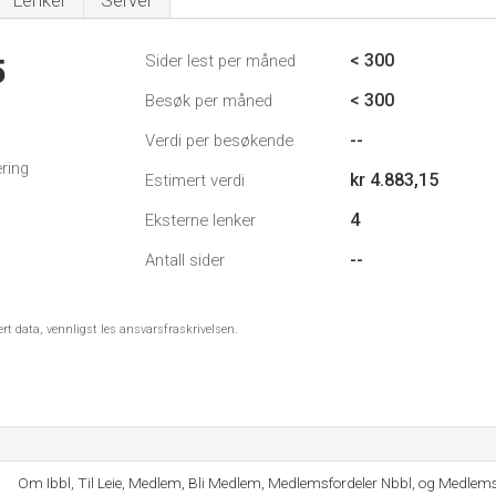
Lenker
Server
< 300
Sider lest per måned
5
< 300
Besøk per måned
--
Verdi per besøkende
ring
kr 4.883,15
Estimert verdi
4
Eksterne lenker
--
Antall sider
ert data, vennligst les ansvarsfraskrivelsen.
Om Ibbl, Til Leie, Medlem, Bli Medlem, Medlemsfordeler Nbbl, og Medlemsf