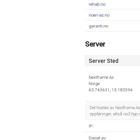
rehab.no
noen-as.no
garanti.no
Server
Server Sted
Nextframe As
Norge
63.743631, 13.183594
Det hostes av Nextframe As
oppføringer, altså
ns3.hyp.
IP:
Drevet av: