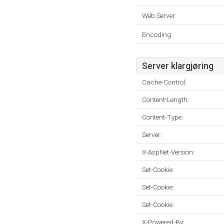
Web Server:
Encoding:
Server klargjøring
Cache-Control:
Content-Length:
Content-Type:
Server:
X-AspNet-Version:
Set-Cookie:
Set-Cookie:
Set-Cookie:
X-Powered-By: