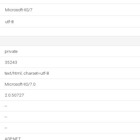
Microsoft-IIS/7
utf-8
private
35243
text/html; charset=utf-8
Microsoft-IIS/7.0
2.0.50727
--
--
--
ASP.NET