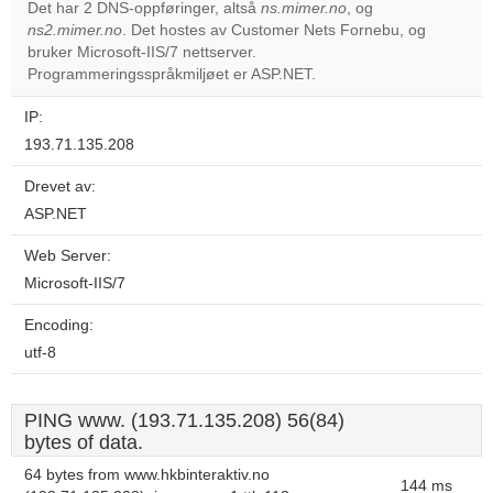
Det har 2 DNS-oppføringer, altså
ns.mimer.no
, og
ns2.mimer.no
. Det hostes av Customer Nets Fornebu, og
Do you
OK
bruker Microsoft-IIS/7 nettserver.
own this
website?
Programmeringsspråkmiljøet er ASP.NET.
IP:
193.71.135.208
Drevet av:
ASP.NET
Web Server:
Microsoft-IIS/7
Encoding:
utf-8
PING www. (193.71.135.208) 56(84)
bytes of data.
64 bytes from www.hkbinteraktiv.no
144 ms