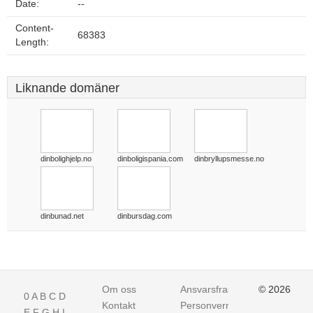
Date:
--
Content-
68383
Length:
Liknande domäner
dinbolighjelp.no
dinboligispania.com
dinbryllupsmesse.no
dinbunad.net
dinbursdag.com
Om oss
Ansvarsfraskrivelse
© 2026
0
A
B
C
D
Kontakt
Personvern
E
F
G
H
I