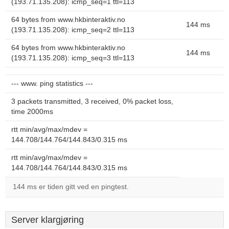
(193.71.135.208): icmp_seq=1 ttl=113
64 bytes from www.hkbinteraktiv.no
144 ms
(193.71.135.208): icmp_seq=2 ttl=113
64 bytes from www.hkbinteraktiv.no
144 ms
(193.71.135.208): icmp_seq=3 ttl=113
--- www. ping statistics ---
3 packets transmitted, 3 received, 0% packet loss,
time 2000ms
rtt min/avg/max/mdev =
144.708/144.764/144.843/0.315 ms
rtt min/avg/max/mdev =
144.708/144.764/144.843/0.315 ms
144 ms er tiden gitt ved en pingtest.
Server klargjøring