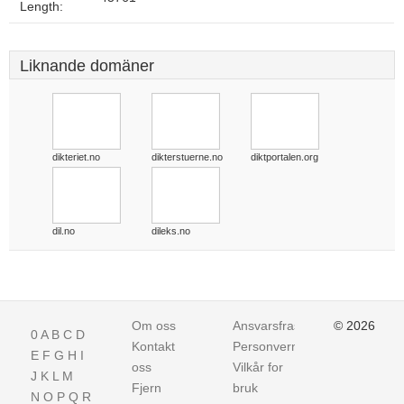
Length:
Liknande domäner
dikteriet.no
dikterstuerne.no
diktportalen.org
dil.no
dileks.no
Om oss
Ansvarsfraskrivelse
© 2026
0
A
B
C
D
Kontakt
Personvern
E
F
G
H
I
oss
Vilkår for
J
K
L
M
Fjern
bruk
N
O
P
Q
R