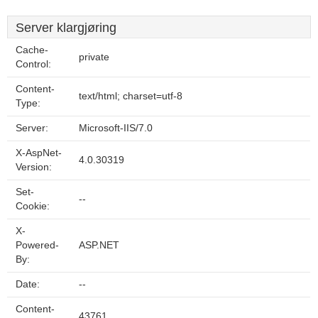
Server klargjøring
Cache-
private
Control:
Content-
text/html; charset=utf-8
Type:
Server:
Microsoft-IIS/7.0
X-AspNet-
4.0.30319
Version:
Set-
--
Cookie:
X-
Powered-
ASP.NET
By:
Date:
--
Content-
43761