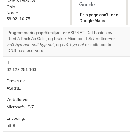
Rent A Rack As
Oslo
Norge
This page can't load
59.92, 10.75
Google Maps
correctly.
Programmeringsspråkmiljøet er ASP.NET. Det hostes av
Rent A Rack As Oslo, og bruker Microsoft-IIS/7 nettserver.
Do you
OK
ns3.hyp.net
,
ns2.hyp.net
, og
ns1.hyp.net
own this
er nettstedets
website?
DNS-navneservere.
IP:
62.122.251.163
Drevet av:
ASP.NET
Web Server:
Microsoft-IIS/7
Encoding:
utf-8