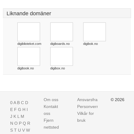
Liknande domäner
digiblioteket.com
digiboards.no
digibok.no
digibook.no
digibox.no
Om oss
Ansvarsfraskrivelse
© 2026
0
A
B
C
D
Kontakt
Personvern
E
F
G
H
I
oss
Vilkår for
J
K
L
M
Fjern
bruk
N
O
P
Q
R
nettsted
S
T
U
V
W