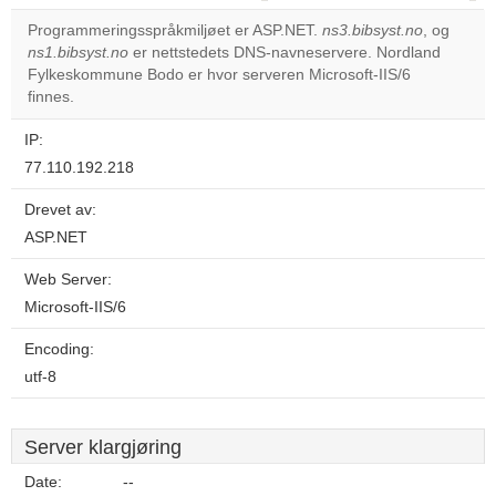
correctly.
Programmeringsspråkmiljøet er ASP.NET.
ns3.bibsyst.no
, og
ns1.bibsyst.no
er nettstedets DNS-navneservere. Nordland
Do you
OK
Fylkeskommune Bodo er hvor serveren Microsoft-IIS/6
own this
website?
finnes.
IP:
77.110.192.218
Drevet av:
ASP.NET
Web Server:
Microsoft-IIS/6
Encoding:
utf-8
Server klargjøring
Date:
--