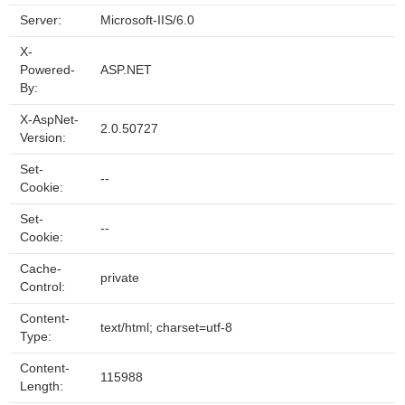
Server:
Microsoft-IIS/6.0
X-
Powered-
ASP.NET
By:
X-AspNet-
2.0.50727
Version:
Set-
--
Cookie:
Set-
--
Cookie:
Cache-
private
Control:
Content-
text/html; charset=utf-8
Type:
Content-
115988
Length: