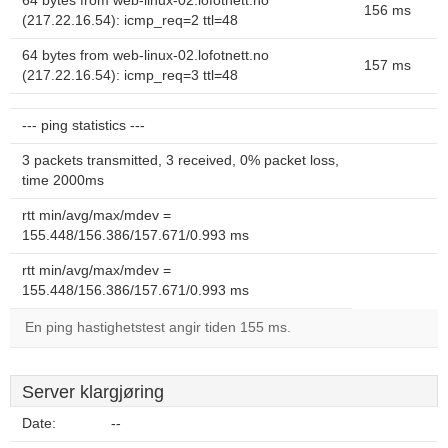
64 bytes from web-linux-02.lofotnett.no
156 ms
(217.22.16.54): icmp_req=2 ttl=48
64 bytes from web-linux-02.lofotnett.no
157 ms
(217.22.16.54): icmp_req=3 ttl=48
--- ping statistics ---
3 packets transmitted, 3 received, 0% packet loss,
time 2000ms
rtt min/avg/max/mdev =
155.448/156.386/157.671/0.993 ms
rtt min/avg/max/mdev =
155.448/156.386/157.671/0.993 ms
En ping hastighetstest angir tiden 155 ms.
Server klargjøring
Date:
--