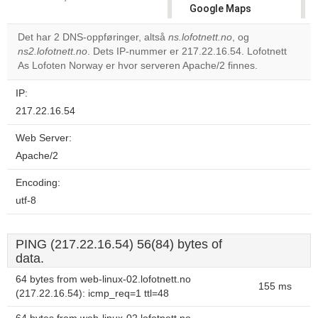
Google Maps
correctly.
Det har 2 DNS-oppføringer, altså
ns.lofotnett.no
, og
ns2.lofotnett.no
. Dets IP-nummer er 217.22.16.54. Lofotnett
Do you
OK
As Lofoten Norway er hvor serveren Apache/2 finnes.
own this
website?
IP:
217.22.16.54
Web Server:
Apache/2
Encoding:
utf-8
PING (217.22.16.54) 56(84) bytes of
data.
64 bytes from web-linux-02.lofotnett.no
155 ms
(217.22.16.54): icmp_req=1 ttl=48