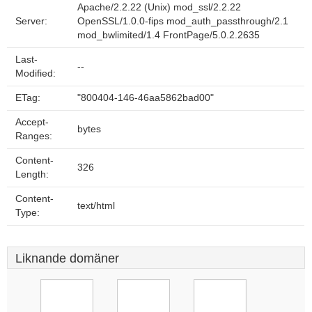
Apache/2.2.22 (Unix) mod_ssl/2.2.22
Server:
OpenSSL/1.0.0-fips mod_auth_passthrough/2.1
mod_bwlimited/1.4 FrontPage/5.0.2.2635
Last-
--
Modified:
ETag:
"800404-146-46aa5862bad00"
Accept-
bytes
Ranges:
Content-
326
Length:
Content-
text/html
Type:
Liknande domäner