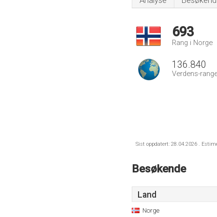
Analyse
Besøkend
693
Rang i Norge
136.840
Verdens-range
Sist oppdatert: 28.04.2026 . Estim
Besøkende
Land
Norge