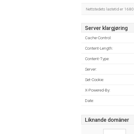
Nettstedets lastetid er 168
Server klargjøring
Cache-Control:
Content-Length:
Content-Type:
Server:
Set-Cookie:
X-Powered-By:
Date:
Liknande domäner