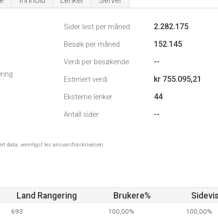
e
Innhold
Lenker
Server
2.282.175
Sider lest per måned
152.145
Besøk per måned
--
Verdi per besøkende
ring
kr 755.095,21
Estimert verdi
44
Eksterne lenker
--
Antall sider
ert data, vennligst les ansvarsfraskrivelsen.
Land Rangering
Brukere%
Sidevi
693
100,00%
100,00%