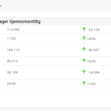
e.
Dager Gjennomsnittlig
114.992
-53.739
1.733
+40%
184.110
-82.007
36.010
+52%
28.199
-18.096
29,00
+10%