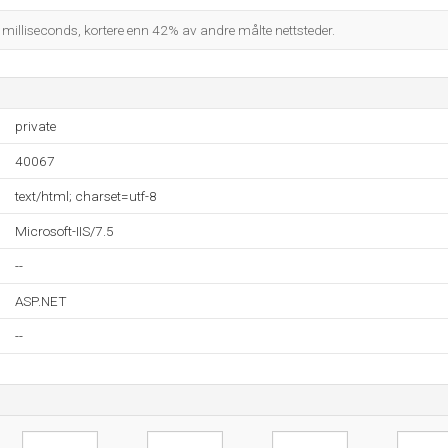
0 milliseconds, kortere enn 42% av andre målte nettsteder.
private
40067
text/html; charset=utf-8
Microsoft-IIS/7.5
--
ASP.NET
--