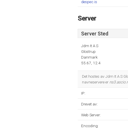
despec.is
Server
Server Sted
Jdm It A S
Glostrup
Danmark
55.67, 12.4
Det hostes av Jdm It A S G
navneservere er
ns3.ascio.
IP:
Drevet av:
Web Server:
Encoding: