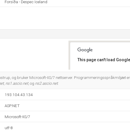
Forsíða - Despec Iceland
This page can't load Google
Do you own this website?
lostrup, og bruker Microsoft-IIS/7 nettserver. Programmeringsspråkmiljøet e
net
,
ns1.ascio.net
, og
ns2.ascio.net
.
193.104.43.134
ASP.NET
Microsoft-IIS/7
utf-8