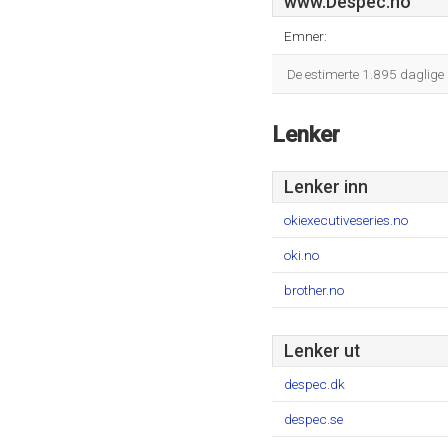
www.Despec.no
Emner:
De estimerte 1.895 daglige
Lenker
Lenker inn
okiexecutiveseries.no
oki.no
brother.no
Lenker ut
despec.dk
despec.se