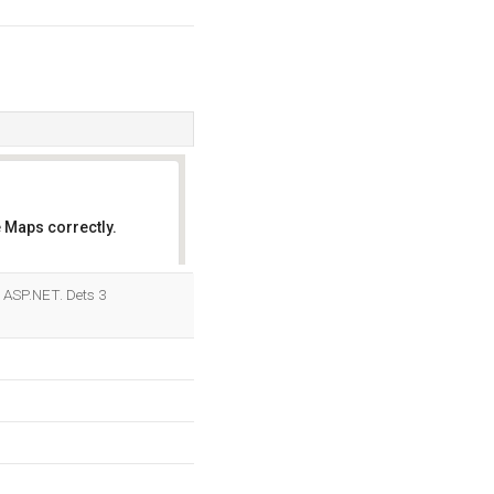
 Maps correctly.
OK
r ASP.NET. Dets 3