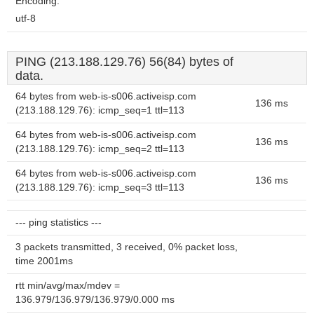
Encoding:
utf-8
PING (213.188.129.76) 56(84) bytes of
data.
64 bytes from web-is-s006.activeisp.com
136 ms
(213.188.129.76): icmp_seq=1 ttl=113
64 bytes from web-is-s006.activeisp.com
136 ms
(213.188.129.76): icmp_seq=2 ttl=113
64 bytes from web-is-s006.activeisp.com
136 ms
(213.188.129.76): icmp_seq=3 ttl=113
--- ping statistics ---
3 packets transmitted, 3 received, 0% packet loss,
time 2001ms
rtt min/avg/max/mdev =
136.979/136.979/136.979/0.000 ms