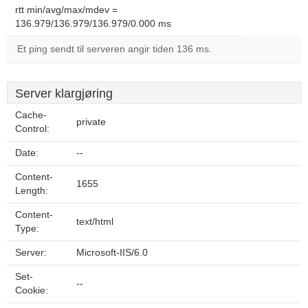
rtt min/avg/max/mdev =
136.979/136.979/136.979/0.000 ms
Et ping sendt til serveren angir tiden 136 ms.
Server klargjøring
Cache-
private
Control:
Date:
--
Content-
1655
Length:
Content-
text/html
Type:
Server:
Microsoft-IIS/6.0
Set-
--
Cookie: