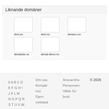
Liknande domäner
dent.as
dent.no
dentaco.no
dentakids.no
dental-direct.no
Om oss
Ansvarsfraskrivelse
© 2026
0
A
B
C
D
Kontakt
Personvern
E
F
G
H
I
oss
Vilkår for
J
K
L
M
Fjern
bruk
N
O
P
Q
R
nettsted
S
T
U
V
W