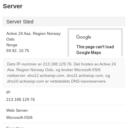
Server
Server Sted
Active 24 Asa. Region Norway
Oslo
Norge
This page can't load
59.92, 10.75
Google Maps
correctly.
Dets IP-nummer er 213.188.129.76. Det hostes av Active 24
Asa. Region Norway Oslo, og bruker Microsoft-IIS/6
Do you
OK
nettserver.
dns12.activeisp.com
,
dns11.activeisp.com
own this
, og
website?
dns10.activeisp.com
er nettstedets DNS-navneservere.
IP:
213.188.129.76
Web Server:
Microsoft-IIS/6