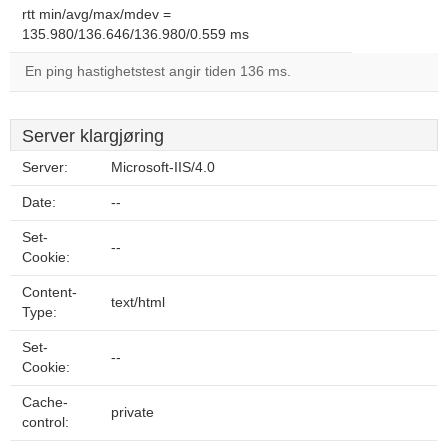
rtt min/avg/max/mdev =
135.980/136.646/136.980/0.559 ms
En ping hastighetstest angir tiden 136 ms.
Server klargjøring
Server:
Microsoft-IIS/4.0
Date:
--
Set-
--
Cookie:
Content-
text/html
Type:
Set-
--
Cookie:
Cache-
private
control: