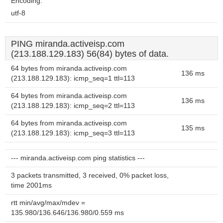
Encoding:
utf-8
PING miranda.activeisp.com
(213.188.129.183) 56(84) bytes of data.
64 bytes from miranda.activeisp.com
136 ms
(213.188.129.183): icmp_seq=1 ttl=113
64 bytes from miranda.activeisp.com
136 ms
(213.188.129.183): icmp_seq=2 ttl=113
64 bytes from miranda.activeisp.com
135 ms
(213.188.129.183): icmp_seq=3 ttl=113
--- miranda.activeisp.com ping statistics ---
3 packets transmitted, 3 received, 0% packet loss,
time 2001ms
rtt min/avg/max/mdev =
135.980/136.646/136.980/0.559 ms