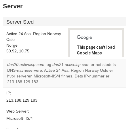
Server
Server Sted
Active 24 Asa. Region Norway
Oslo
Norge
This page can't load
59.92, 10.75
Google Maps
correctly.
dns20.activeisp.com
, og
dns21.activeisp.com
er nettstedets
DNS-navneservere. Active 24 Asa. Region Norway Oslo er
Do you
OK
hvor serveren Microsoft-IIS/4 finnes. Dets IP-nummer er
own this
website?
213.188.129.183.
IP:
213.188.129.183
Web Server:
Microsoft-IIS/4