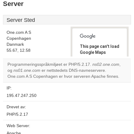
Server
Server Sted
One.com A S
Copenhagen
Danmark
This page can't load
55.67, 12.58
Google Maps
correctly.
Programmeringsspråkmiljøet er PHP/5.2.17.
ns02.one.com
,
og
ns01.one.com
er nettstedets DNS-navneservere.
Do you
OK
One.com A S Copenhagen er hvor serveren Apache finnes.
own this
website?
IP:
195.47.247.250
Drevet av:
PHP/5.2.17
Web Server:
Apache