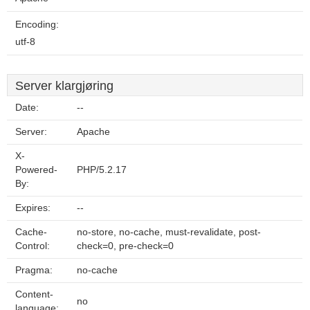
Encoding:
utf-8
Server klargjøring
Date:
--
Server:
Apache
X-
Powered-
PHP/5.2.17
By:
Expires:
--
Cache-
no-store, no-cache, must-revalidate, post-
Control:
check=0, pre-check=0
Pragma:
no-cache
Content-
no
language: