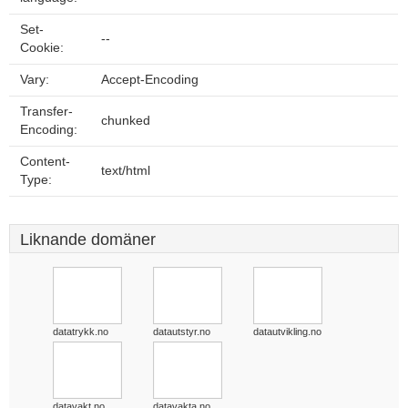
Set-
--
Cookie:
Vary:
Accept-Encoding
Transfer-
chunked
Encoding:
Content-
text/html
Type:
Liknande domäner
datatrykk.no
datautstyr.no
datautvikling.no
datavakt.no
datavakta.no