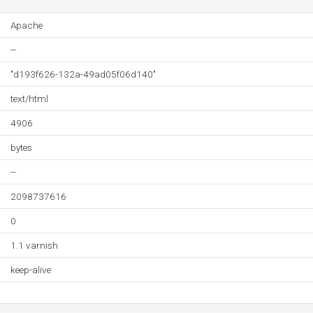
Apache
--
"d193f626-132a-49ad05f06d140"
text/html
4906
bytes
--
2098737616
0
1.1 varnish
keep-alive