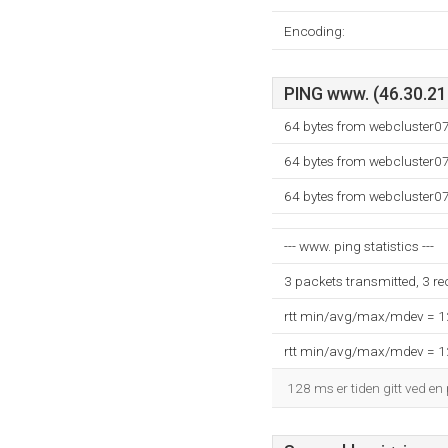
Encoding:
PING www. (46.30.211
64 bytes from webcluster0
64 bytes from webcluster0
64 bytes from webcluster0
--- www. ping statistics ---
3 packets transmitted, 3 r
rtt min/avg/max/mdev = 
rtt min/avg/max/mdev = 
128 ms er tiden gitt ved en 