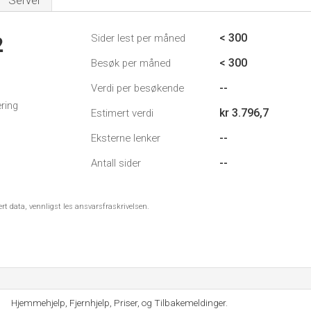
Server
< 300
Sider lest per måned
2
< 300
Besøk per måned
--
Verdi per besøkende
ring
kr 3.796,7
Estimert verdi
--
Eksterne lenker
--
Antall sider
ert data, vennligst les ansvarsfraskrivelsen.
Hjemmehjelp, Fjernhjelp, Priser, og Tilbakemeldinger.