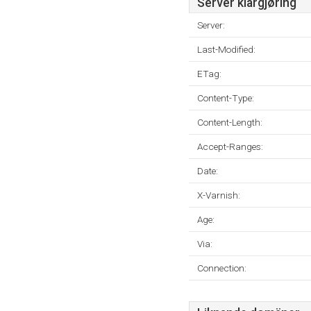
Server klargjøring
Server:
Last-Modified:
ETag:
Content-Type:
Content-Length:
Accept-Ranges:
Date:
X-Varnish:
Age:
Via:
Connection: