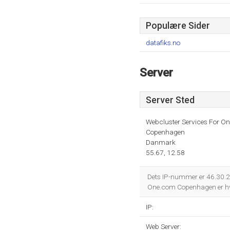
Populære Sider
datafiks.no
Server
Server Sted
Webcluster Services For O
Copenhagen
Danmark
55.67, 12.58
Dets IP-nummer er 46.30.21
One.com Copenhagen er hvo
IP:
Web Server: