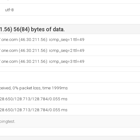
utf-8
.56) 56(84) bytes of data.
7.one.com (46.30.211.56): icmp_seq=1 ttl=49
7.one.com (46.30.211.56): icmp_seq=2 ttl=49
7.one.com (46.30.211.56): icmp_seq=3 ttl=49
eceived, 0% packet loss, time 1999ms
128.650/128.713/128.784/0.055 ms
128.650/128.713/128.784/0.055 ms
pingtest.