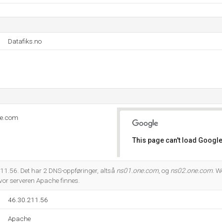
Datafiks.no
ne.com
This page can't load Google
Do you own this website?
1.56. Det har 2 DNS-oppføringer, altså
ns01.one.com
, og
ns02.one.com
. W
r serveren Apache finnes.
46.30.211.56
Apache