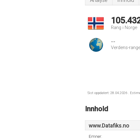
Analyse
Innhold
105.43
Rang i Norge
--
Verdens-range
Sist oppdatert: 28.04.2026 . Estim
Innhold
www.Datafiks.no
Emner: