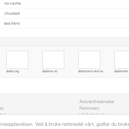
no-cache
chunked
text/html
daleil.org
dalema.no
dalemannskor.no
dalemark.
Ansvarsfraskrivelse
ss
Personvern
sted
Vilkår for bruk
lineopplevelsen. Ved å bruke nettstedet vårt, godtar du bruk