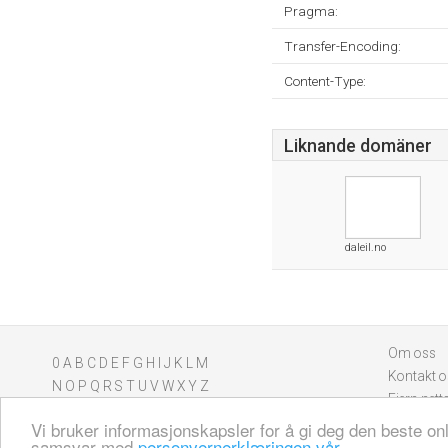
Pragma:
Transfer-Encoding:
Content-Type:
Liknande domäner
daleil.no
Om oss
0
A
B
C
D
E
F
G
H
I
J
K
L
M
Kontakt o
N
O
P
Q
R
S
T
U
V
W
X
Y
Z
Fjern nett
Vi bruker informasjonskapsler for å gi deg den beste on
samsvar med
personvernerklæringen vår