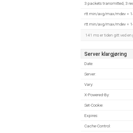
3 packets transmitted, 3 r
rtt min/avg/max/mdev = 
rtt min/avg/max/mdev = 
141 ms er tiden gitt ved en 
Server klargjøring
Date:
Server:
Vary:
X-Powered-By:
Set-Cookie:
Expires:
Cache-Control: