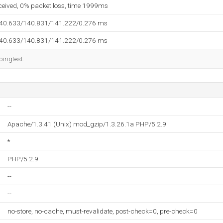
eceived, 0% packet loss, time 1999ms
140.633/140.831/141.222/0.276 ms
140.633/140.831/141.222/0.276 ms
pingtest.
--
Apache/1.3.41 (Unix) mod_gzip/1.3.26.1a PHP/5.2.9
*
PHP/5.2.9
--
--
no-store, no-cache, must-revalidate, post-check=0, pre-check=0