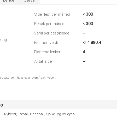
Lenker
Server
< 300
Sider lest per måned
< 300
Besøk per måned
--
Verdi per besøkende
ring
kr 4.880,4
Estimert verdi
4
Eksterne lenker
--
Antall sider
ert data, vennligst les ansvarsfraskrivelsen.
no
Nyheiter, Fotball, Handball, Sykkel, og Volleyball.