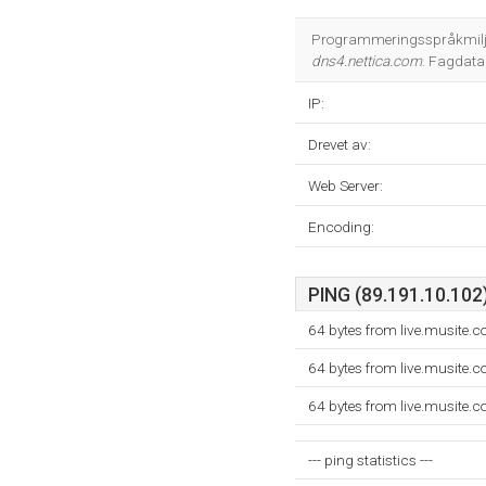
Programmeringsspråkmiljøe
dns4.nettica.com
. Fagdata
IP:
Drevet av:
Web Server:
Encoding:
PING (89.191.10.102)
64 bytes from live.musite.
64 bytes from live.musite.
64 bytes from live.musite.
--- ping statistics ---