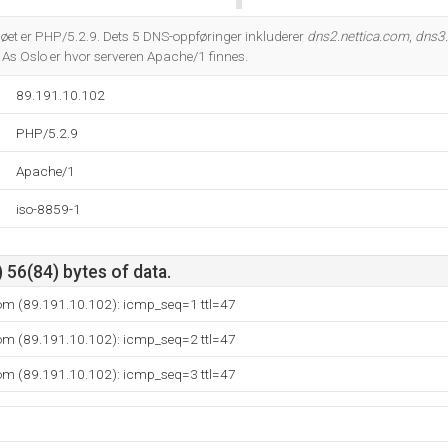
Do you own this website?
t er PHP/5.2.9. Dets 5 DNS-oppføringer inkluderer
dns2.nettica.com
,
dns3.
 As Oslo er hvor serveren Apache/1 finnes.
89.191.10.102
PHP/5.2.9
Apache/1
iso-8859-1
 56(84) bytes of data.
com (89.191.10.102): icmp_seq=1 ttl=47
com (89.191.10.102): icmp_seq=2 ttl=47
com (89.191.10.102): icmp_seq=3 ttl=47