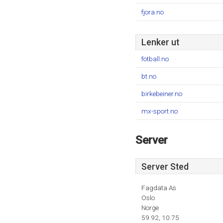
fjora.no
Lenker ut
fotball.no
bt.no
birkebeiner.no
mx-sport.no
Server
Server Sted
Fagdata As
Oslo
Norge
59.92, 10.75