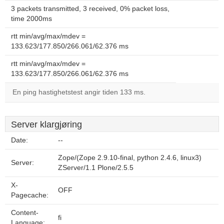
3 packets transmitted, 3 received, 0% packet loss,
time 2000ms
rtt min/avg/max/mdev =
133.623/177.850/266.061/62.376 ms
rtt min/avg/max/mdev =
133.623/177.850/266.061/62.376 ms
En ping hastighetstest angir tiden 133 ms.
Server klargjøring
Date:
--
Zope/(Zope 2.9.10-final, python 2.4.6, linux3)
Server:
ZServer/1.1 Plone/2.5.5
X-
OFF
Pagecache:
Content-
fi
Language: