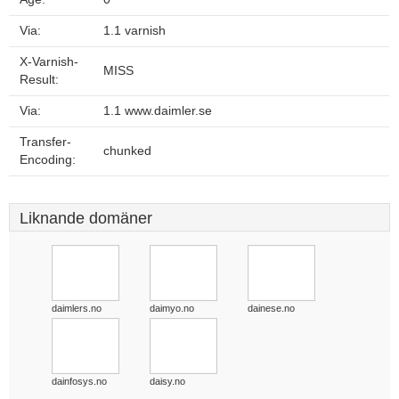
Via:
1.1 varnish
X-Varnish-
MISS
Result:
Via:
1.1 www.daimler.se
Transfer-
chunked
Encoding:
Liknande domäner
daimlers.no
daimyo.no
dainese.no
dainfosys.no
daisy.no