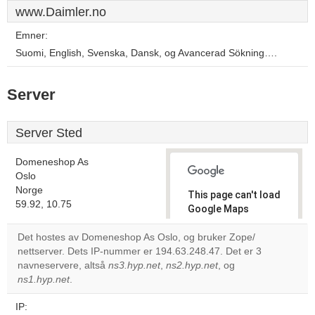
www.Daimler.no
Emner:
Suomi, English, Svenska, Dansk, og Avancerad Sökning….
Server
Server Sted
Domeneshop As
Oslo
Norge
This page can't load
59.92, 10.75
Google Maps
correctly.
Det hostes av Domeneshop As Oslo, og bruker Zope/
nettserver. Dets IP-nummer er 194.63.248.47. Det er 3
Do you
OK
navneservere, altså
ns3.hyp.net
,
ns2.hyp.net
own this
, og
website?
ns1.hyp.net
.
IP: