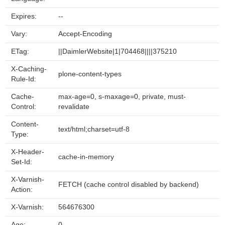
Expires:
--
Vary:
Accept-Encoding
ETag:
||DaimlerWebsite|1|704468||||375210
X-Caching-
plone-content-types
Rule-Id:
Cache-
max-age=0, s-maxage=0, private, must-
Control:
revalidate
Content-
text/html;charset=utf-8
Type:
X-Header-
cache-in-memory
Set-Id:
X-Varnish-
FETCH (cache control disabled by backend)
Action:
X-Varnish:
564676300
Age:
0