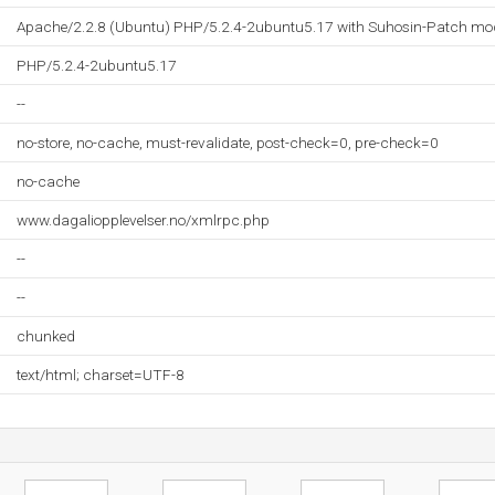
Apache/2.2.8 (Ubuntu) PHP/5.2.4-2ubuntu5.17 with Suhosin-Patch mo
PHP/5.2.4-2ubuntu5.17
--
no-store, no-cache, must-revalidate, post-check=0, pre-check=0
no-cache
www.dagaliopplevelser.no/xmlrpc.php
--
--
chunked
text/html; charset=UTF-8