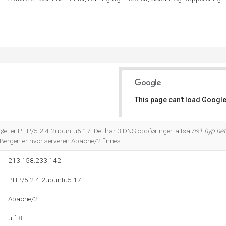
This page can't load Google
Do you own this website?
t er PHP/5.2.4-2ubuntu5.17. Det har 3 DNS-oppføringer, altså
ns1.hyp.net
Bergen er hvor serveren Apache/2 finnes.
213.158.233.142
PHP/5.2.4-2ubuntu5.17
Apache/2
utf-8