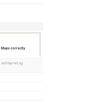
 Maps correctly.
OK
,
ns3.hyp.net
, og