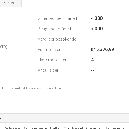
Server
< 300
Sider lest per måned
< 300
Besøk per måned
--
Verdi per besøkende
ring
kr 5.376,99
Estimert verdi
4
Eksterne lenker
--
Antall sider
ert data, vennligst les ansvarsfraskrivelsen.
o
Aktiviteter, Sommer, Vinter, Rafting Og Elvebrett, Gokart, og Rappellering.