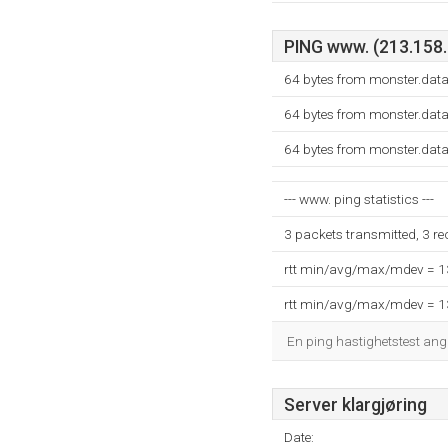
PING www. (213.158.2
64 bytes from monster.dat
64 bytes from monster.dat
64 bytes from monster.dat
--- www. ping statistics ---
3 packets transmitted, 3 r
rtt min/avg/max/mdev = 
rtt min/avg/max/mdev = 
En ping hastighetstest ang
Server klargjøring
Date: