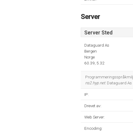
Server
Server Sted
Dataguard As
Bergen
Norge
60.39, 5.32
Programmeringsspråkmiljøe
ns2.hyp.net
. Dataguard As 
IP:
Drevet av:
Web Server:
Encoding: