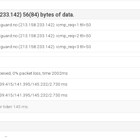
33.142) 56(84) bytes of data.
aguard.no (213.158.233.142): icmp_req=1 ttl=50
aguard.no (213.158.233.142): icmp_req=2 ttl=50
aguard.no (213.158.233.142): icmp_req=3 ttl=50
eceived, 0% packet loss, time 2002ms
139.415/141.395/145.232/2.730 ms
139.415/141.395/145.232/2.730 ms
ir tiden 145 ms.
--